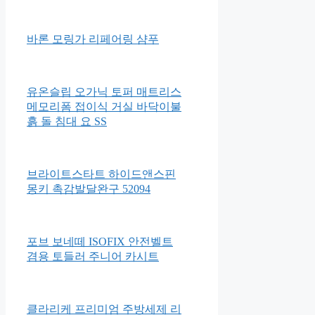
조기 BRZFRP-1A
푸드케어 유리병(HACCP) 유아
영양식
바론 모링가 리페어링 샴푸
유온슬립 오가닉 토퍼 매트리스
메모리폼 접이식 거실 바닥이불
흙 돌 침대 요 SS
브라이트스타트 하이드앤스핀
몽키 촉감발달완구 52094