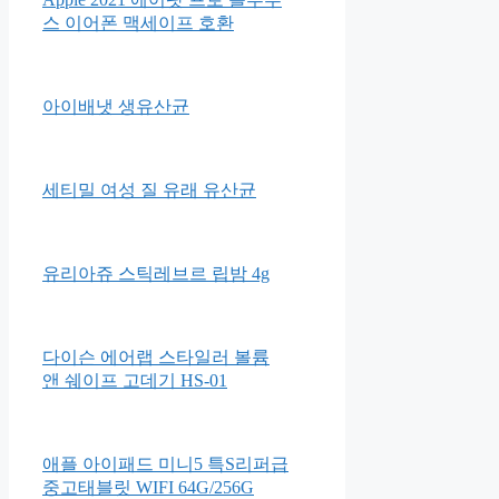
스 이어폰 맥세이프 호환
아이배냇 생유산균
세티밀 여성 질 유래 유산균
유리아쥬 스틱레브르 립밤 4g
다이슨 에어랩 스타일러 볼륨
앤 쉐이프 고데기 HS-01
애플 아이패드 미니5 특S리퍼급
중고태블릿 WIFI 64G/256G