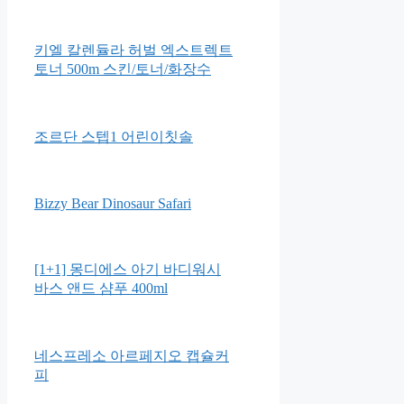
사노산 유아 케어로션
하베브릭스 블루투스 피아노드
럼
키엘 칼렌듈라 허벌 엑스트렉트
토너 500m 스킨/토너/화장수
조르단 스텝1 어린이칫솔
Bizzy Bear Dinosaur Safari
[1+1] 몽디에스 아기 바디워시