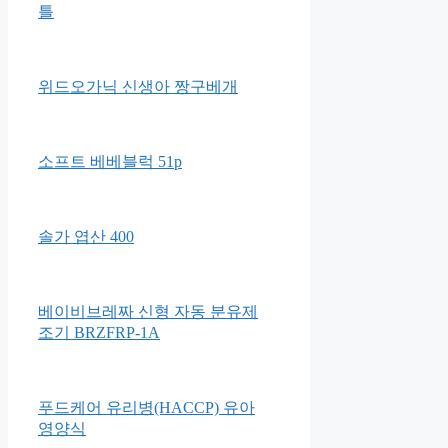
스마트카라 PCS-400 음식물처
리기
쿠쿠토이즈 유아용 로켓 미끄럼
틀
위드오가닉 신생아 짱구베개
소프트 베베블럭 51p
솔가 엽산 400
베이비브레짜 신형 자동 분유제