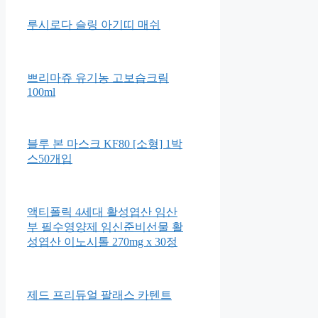
루시로다 슬링 아기띠 매쉬
쁘리마쥬 유기농 고보습크림
100ml
블루 본 마스크 KF80 [소형] 1박
스50개입
액티폴릭 4세대 활성엽산 임산
부 필수영양제 임신준비선물 활
성엽산 이노시톨 270mg x 30정
제드 프리듀얼 팔래스 카텐트