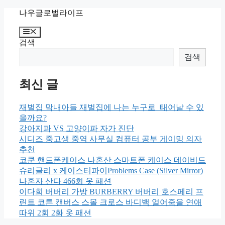
Skip
나우글로벌라이프
to
content
Menu
검색
검색
최신 글
재벌집 막내아들 재벌집에 나는 누구로 태어날 수 있
을까요?
강아지파 VS 고양이파 자가 진단
시디즈 중고생 중역 사무실 컴퓨터 공부 게이밍 의자
추천
코쿤 핸드폰케이스 나혼산 스마트폰 케이스 데이비드
슈리글리 x 케이스티파이Problems Case (Silver Mirror)
나혼자 산다 466회 옷 패션
이다희 버버리 가방 BURBERRY 버버리 호스페리 프
린트 코튼 캔버스 스몰 크로스 바디백 얼어죽을 연애
따위 2회 2화 옷 패션