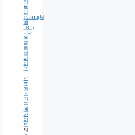
13g
+ 리
필
13g
의
aimerfeel
초
모
리
브
라
152413(블
랙
_BL)
– 나
우
글
로
벌
라
이
프
로
봇
청
소