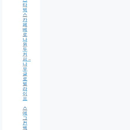
기
구
매
가
이
드
의
스
타
벅
스
카
페
베
로
나
원
두
커
피 –
나
우
글
로
벌
라