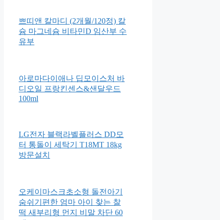
바스 앤드 샴푸 400ml
네스프레소 아르페지오 캡슐커
피
쁘띠앤 칼마디 (2개월/120정) 칼
슘 마그네슘 비타민D 임산부 수
유부
아로마다이애나 딥모이스처 바
디오일 프랑킨센스&샌달우드
100ml
LG전자 블랙라벨플러스 DD모
터 통돌이 세탁기 T18MT 18kg