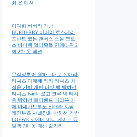
회 옷 패션
이다희 버버리 가방
BURBERRY 버버리 호스페리
프린트 코튼 캔버스 스몰 크로
스 바디백 얼어죽을 연애따위 2
회 2화 옷 패션
무작정투어 원하는대로 신애라
티셔츠 아페쎄 카키 티셔츠 최
정윤 가방 개빈 버킷 백 박하선
티셔츠 Barrie 로고 크루 넥 티셔
츠 박하선 헤어밴드 머리끈 아
떼 바네사브루노 신애라 샤넬
레인부츠 샤넬장화 박하선 가방
LOEWE 로에베 미니 게이트 듀
얼백 7회 옷 패션 줄거리