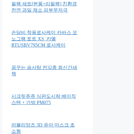
포브 보네떼 ISOFIX 안전벨트
겸용 토들러 주니어 카시트
클라리케 프리미엄 주방세제 리
필팩 세트[본품+리필팩] 친환경
천연 과일 채소 피부무자극
손담비 착용로사케이 카바스 모
노그램 토트 XS_카멜
RTUSBV795CM 로사케이
꿈꾸는 솜사탕 전32종 최신간새
책