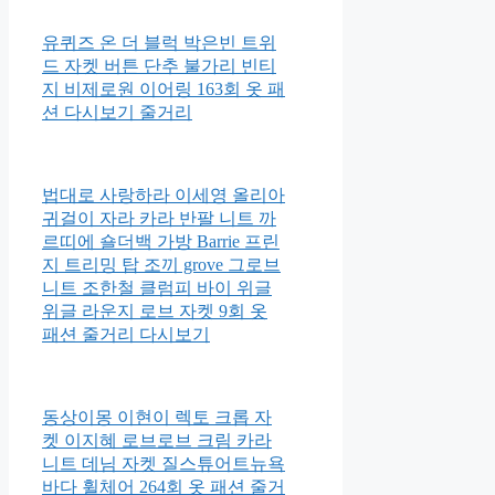
유퀴즈 온 더 블럭 박은빈 트위
드 자켓 버튼 단추 불가리 빈티
지 비제로원 이어링 163회 옷 패
션 다시보기 줄거리
법대로 사랑하라 이세영 올리아
귀걸이 자라 카라 반팔 니트 까
르띠에 숄더백 가방 Barrie 프린
지 트리밍 탑 조끼 grove 그로브
니트 조한철 클럼피 바이 위글
위글 라운지 로브 자켓 9회 옷
패션 줄거리 다시보기
동상이몽 이현이 렉토 크롭 자
켓 이지혜 로브로브 크림 카라
니트 데님 자켓 질스튜어트뉴욕
바다 휠체어 264회 옷 패션 줄거