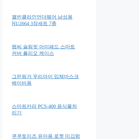
스
신지모루 변색방지 에어팟3세
대 TPU 투명케이스 + 카라비너
캘빈클라인언더웨어 남성용
NU2664 3장세트 7종
랩씨 슬림핏 아이패드 스마트
커버 폴리오 케이스
그린핑거 우리아이 입체마스크
베이비용