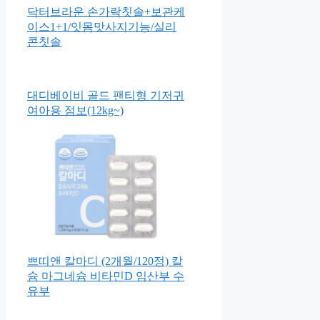
닥터브라운 손가락칫솔+보관케
이스1+1/잇몸맛사지기능/실리
콘칫솔
대디베이비 골드 팬티형 기저귀
여아용 점보(12kg~)
쁘띠앤 칼마디 (2개월/120정) 칼
슘 마그네슘 비타민D 임산부 수
유부