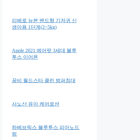
시크릿쥬쥬 식판도시락 베이직
스텐 + 가방 PM075
러블리앙즈 3D 유아 마스크 초
소형
리베로 뉴본 밴드형 기저귀 신
생아용 1단계(2~5kg)
Apple 2021 에어팟 3세대 블루
투스 이어폰
꿈비 월드스타 클린 범퍼침대