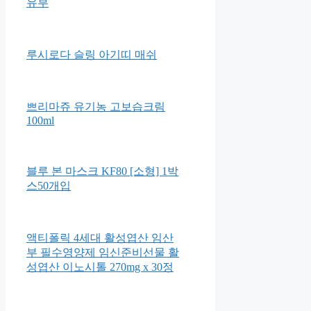
유부
루시로다 슬링 아기띠 매쉬
쁘리마쥬 유기농 고보습크림
100ml
블루 본 마스크 KF80 [소형] 1박
스50개입
액티폴릭 4세대 활성엽산 임산
부 필수영양제 임신준비선물 활
성엽산 이노시톨 270mg x 30정