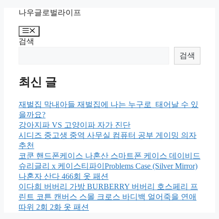
Skip
나우글로벌라이프
to
content
Menu
검색
검색
최신 글
재벌집 막내아들 재벌집에 나는 누구로 태어날 수 있
을까요?
강아지파 VS 고양이파 자가 진단
시디즈 중고생 중역 사무실 컴퓨터 공부 게이밍 의자
추천
코쿤 핸드폰케이스 나혼산 스마트폰 케이스 데이비드
슈리글리 x 케이스티파이Problems Case (Silver Mirror)
나혼자 산다 466회 옷 패션
이다희 버버리 가방 BURBERRY 버버리 호스페리 프
린트 코튼 캔버스 스몰 크로스 바디백 얼어죽을 연애
따위 2회 2화 옷 패션