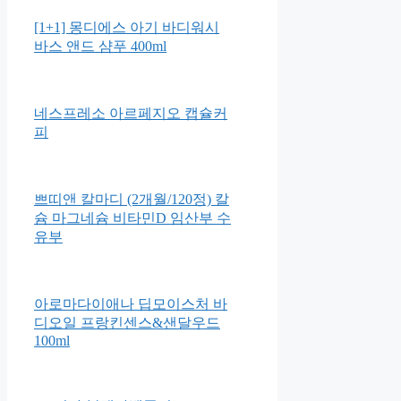
조르단 스텝1 어린이칫솔
Bizzy Bear Dinosaur Safari
[1+1] 몽디에스 아기 바디워시
바스 앤드 샴푸 400ml
네스프레소 아르페지오 캡슐커
피
쁘띠앤 칼마디 (2개월/120정) 칼
슘 마그네슘 비타민D 임산부 수
유부