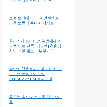
몽키 촉감발달완구 52094
포브 보네떼 ISOFIX 안전벨트
겸용 토들러 주니어 카시트
클라리케 프리미엄 주방세제 리
필팩 세트[본품+리필팩] 친환경
천연 과일 채소 피부무자극
손담비 착용로사케이 카바스 모
노그램 토트 XS_카멜
RTUSBV795CM 로사케이
꿈꾸는 솜사탕 전32종 최신간새
책