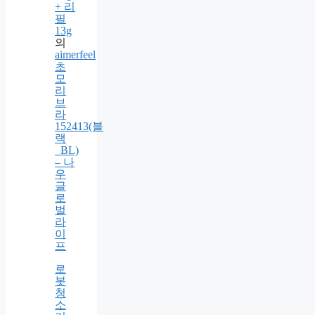
글
로
우
쿠
션
팩
트
13g
+ 리
필
13g
의
aimerfeel
초
모
리
브
라
152413(블
랙
_BL)
– 나
우
글
로
벌