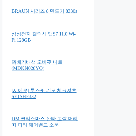
BRAUN 시리즈 8 면도기 8330s
삼성전자 갤럭시 탭S7 11.0 Wi-
Fi 128GB
꽈배기배색 오버핏 니트
(MDKN028YO)
[시에로] 루즈핏 기모 체크셔츠
SE1SHF332
DM 크리스마스 산타 고깔 머리
띠 파티 헤어밴드 소품