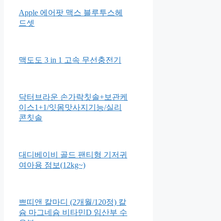
Apple 에어팟 맥스 블루투스헤
드셋
맥도도 3 in 1 고속 무선충전기
닥터브라운 손가락칫솔+보관케
이스1+1/잇몸맛사지기능/실리
콘칫솔
대디베이비 골드 팬티형 기저귀
여아용 점보(12kg~)
쁘띠앤 칼마디 (2개월/120정) 칼
슘 마그네슘 비타민D 임산부 수