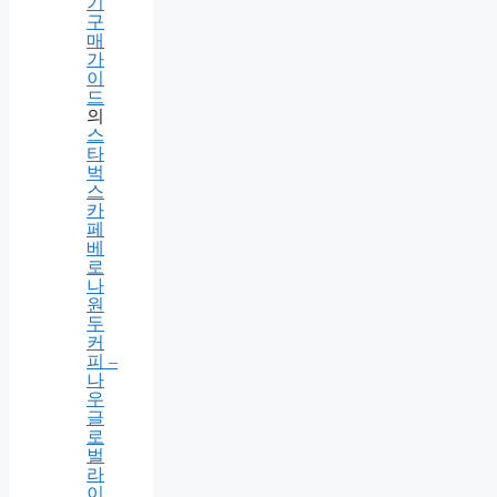
라
이
프
로
봇
청
소
기
구
매
가
이
드
의
스
타
벅
스
카
페
베
로
나
원
두
커