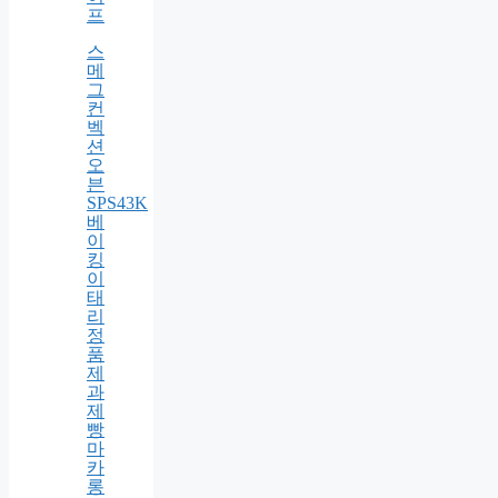
피 –
나
우
글
로
벌
라
이
프
스
메
그
컨
벡
션
오
븐
SPS43K
베
이
킹
이
태
리
정