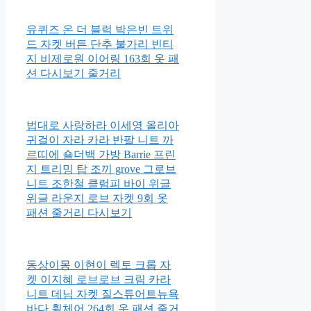
유퀴즈 온 더 블럭 박은빈 트위
드 자켓 버튼 단추 불가리 빈티
지 비제로원 이어링 163회 옷 패
션 다시보기 줄거리
법대로 사랑하라 이세영 올리아
귀걸이 자라 카라 반팔 니트 까
르띠에 숄더백 가방 Barrie 프린
지 트리밍 탑 조끼 grove 그로브
니트 조한철 클럼피 바이 위글
위글 라운지 로브 자켓 9회 옷
패션 줄거리 다시보기
동상이몽 이현이 렉토 크롭 자
켓 이지혜 로브로브 크림 카라
니트 데님 자켓 질스튜어트뉴욕
바다 휠체어 264회 옷 패션 줄거