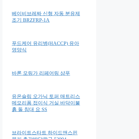
베이비브레짜 신형 자동 분유제
조기 BRZFRP-1A
푸드케어 유리병(HACCP) 유아
영양식
바론 모링가 리페어링 샴푸
유온슬립 오가닉 토퍼 매트리스
메모리폼 접이식 거실 바닥이불
흙 돌 침대 요 SS
브라이트스타트 하이드앤스핀