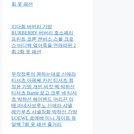
회 옷 패션
이다희 버버리 가방
BURBERRY 버버리 호스페리
프린트 코튼 캔버스 스몰 크로
스 바디백 얼어죽을 연애따위 2
회 2화 옷 패션
무작정투어 원하는대로 신애라
티셔츠 아페쎄 카키 티셔츠 최
정윤 가방 개빈 버킷 백 박하선
티셔츠 Barrie 로고 크루 넥 티셔
츠 박하선 헤어밴드 머리끈 아
떼 바네사브루노 신애라 샤넬
레인부츠 샤넬장화 박하선 가방
LOEWE 로에베 미니 게이트 듀
얼백 7회 옷 패션 줄거리