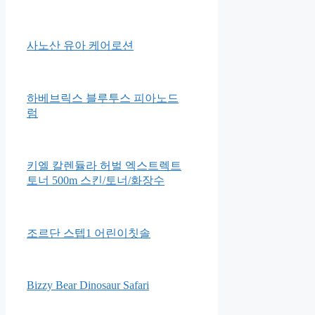
Apple 2021 에어팟 3세대 블루
투스 이어폰
꿈비 월드스타 클린 범퍼침대
사노산 유아 케어로션
하베브릭스 블루투스 피아노드
럼
키엘 칼렌듈라 허벌 엑스트렉트
토너 500m 스킨/토너/화장수