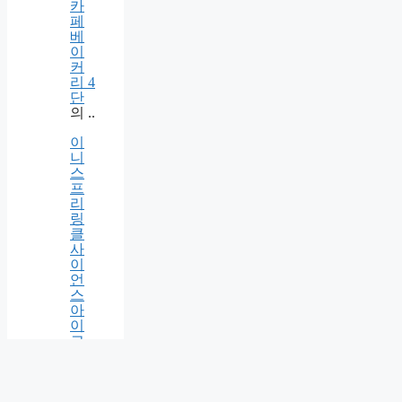
품
제
과
제
빵
마
카
롱
카
페
베
이
커
리 4
단
의
..
이
니
스
프
리
링
클
사
이
언