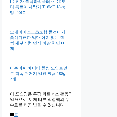
아로마다이애나 딥모이스처 바
디오일 프랑킨센스&샌달우드
100ml
LG전자 블랙라벨플러스 DD모
터 통돌이 세탁기 T18MT 18kg
방문설치
오케이마스크초소형 돌전아기
숨쉬기편한 엄마 아이 찾는 찰
떡 새부리형 먼지 비말 차단 60
매
아쿠아퍼 베이비 힐링 오인트먼
트 침독 귀저기 발진 크림 198g
2개