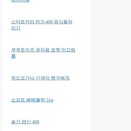
스마트카라 PCS-400 음식물처
리기
쿠쿠토이즈 유아용 로켓 미끄럼
틀
위드오가닉 신생아 짱구베개
소프트 베베블럭 51p
솔가 엽산 400