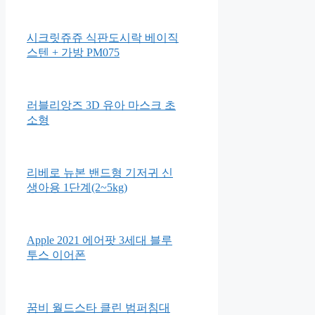
시크릿쥬쥬 식판도시락 베이직
스텐 + 가방 PM075
러블리앙즈 3D 유아 마스크 초
소형
리베로 뉴본 밴드형 기저귀 신
생아용 1단계(2~5kg)