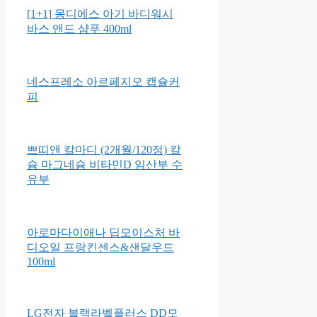
조르단 스텝1 어린이칫솔
Bizzy Bear Dinosaur Safari
[1+1] 몽디에스 아기 바디워시
바스 앤드 샴푸 400ml
네스프레소 아르페지오 캡슐커
피
쁘띠앤 칼마디 (2개월/120정) 칼
슘 마그네슘 비타민D 임산부 수
유부