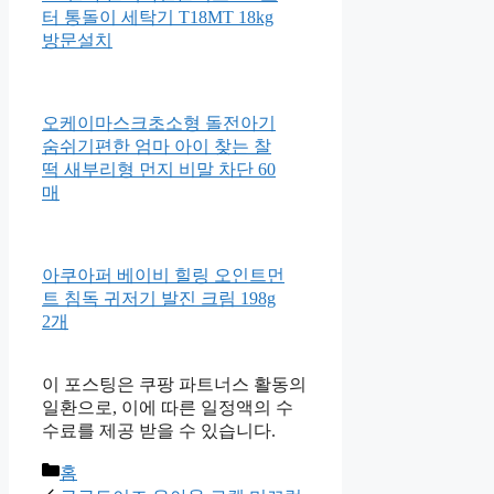
아로마다이애나 딥모이스처 바
디오일 프랑킨센스&샌달우드
100ml
LG전자 블랙라벨플러스 DD모
터 통돌이 세탁기 T18MT 18kg
방문설치
오케이마스크초소형 돌전아기
숨쉬기편한 엄마 아이 찾는 찰
떡 새부리형 먼지 비말 차단 60
매
아쿠아퍼 베이비 힐링 오인트먼
트 침독 귀저기 발진 크림 198g
2개