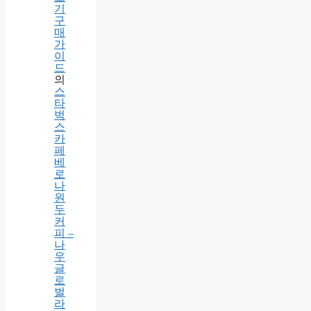
라
이
프
로
봇
청
소
기
구
매
가
이
드
의
스
타
벅
스
카
페
베
로
나
원
두