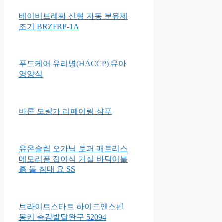
소프트 베베블럭 51p
솔가 엽산 400
베이비브레짜 신형 자동 분유제
조기 BRZFRP-1A
푸드케어 유리병(HACCP) 유아
영양식
바론 모링가 리페어링 샴푸
유온슬립 오가닉 토퍼 매트리스