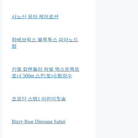
Apple 2021 에어팟 3세대 블루
투스 이어폰
꿈비 월드스타 클린 범퍼침대
사노산 유아 케어로션
하베브릭스 블루투스 피아노드
럼
키엘 칼렌듈라 허벌 엑스트렉트
토너 500m 스킨/토너/화장수