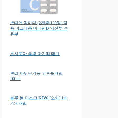
쁘띠앤 칼마디 (2개월/120정) 칼
슘 마그네슘 비타민D 임산부 수
유부
루시로다 슬링 아기띠 매쉬
쁘리마쥬 유기농 고보습크림
100ml
블루 본 마스크 KF80 [소형] 1박
스50개입