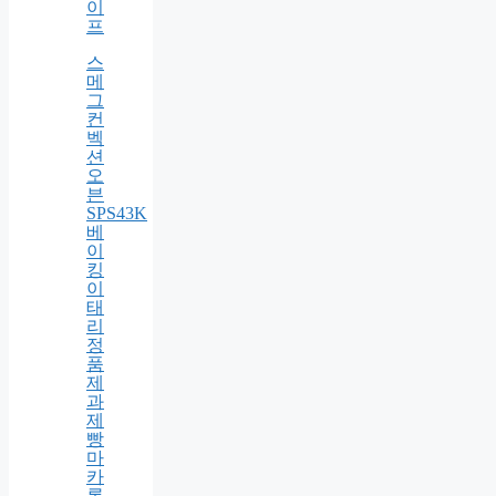
커
피 –
나
우
글
로
벌
라
이
프
스
메
그
컨
벡
션
오
븐
SPS43K
베
이
킹
이
태
리
정