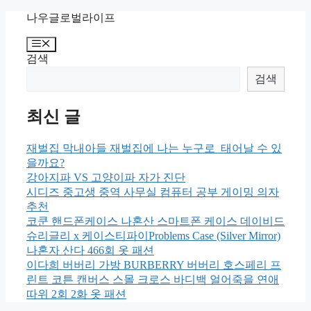
Skip
나우글로벌라이프
to
content
Menu
검색
검색
최신 글
재벌집 막내아들 재벌집에 나는 누구로 태어날 수 있
을까요?
강아지파 VS 고양이파 자가 진단
시디즈 중고생 중역 사무실 컴퓨터 공부 게이밍 의자
추천
코쿤 핸드폰케이스 나혼산 스마트폰 케이스 데이비드
슈리글리 x 케이스티파이Problems Case (Silver Mirror)
나혼자 산다 466회 옷 패션
이다희 버버리 가방 BURBERRY 버버리 호스페리 프
린트 코튼 캔버스 스몰 크로스 바디백 얼어죽을 연애
따위 2회 2화 옷 패션