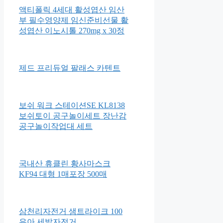
액티폴릭 4세대 활성엽산 임산
부 필수영양제 임신준비선물 활
성엽산 이노시톨 270mg x 30정
제드 프리듀얼 팔래스 카텐트
보쉬 워크 스테이션SE KL8138
보쉬토이 공구놀이세트 장난감
공구놀이작업대 세트
국내산 휴클린 황사마스크
KF94 대형 1매포장 500매
삼천리자전거 샘트라이크 100
유아 세발자전거