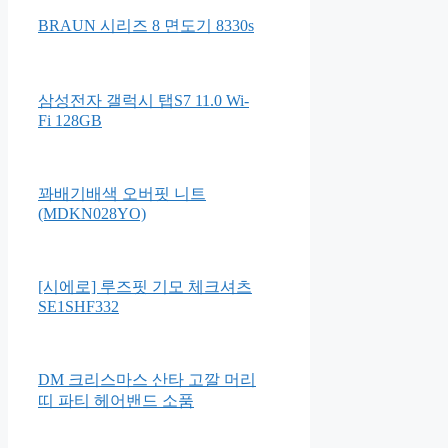
BRAUN 시리즈 8 면도기 8330s
삼성전자 갤럭시 탭S7 11.0 Wi-
Fi 128GB
꽈배기배색 오버핏 니트
(MDKN028YO)
[시에로] 루즈핏 기모 체크셔츠
SE1SHF332
DM 크리스마스 산타 고깔 머리
띠 파티 헤어밴드 소품