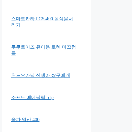
랩씨 슬림핏 아이패드 스마트
커버 폴리오 케이스
그린핑거 우리아이 입체마스크
베이비용
스마트카라 PCS-400 음식물처
리기
쿠쿠토이즈 유아용 로켓 미끄럼
틀
위드오가닉 신생아 짱구베개