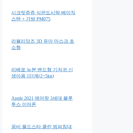
RTUSBV795CM 로사케이
꿈꾸는 솜사탕 전32종 최신간새
책
시크릿쥬쥬 식판도시락 베이직
스텐 + 가방 PM075
러블리앙즈 3D 유아 마스크 초
소형
리베로 뉴본 밴드형 기저귀 신
생아용 1단계(2~5kg)