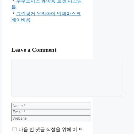
이 포스팅은 쿠팡 파트너스 활동의
일환으로, 이에 따른 일정액의 수
수료를 제공 받을 수 있습니다.
Categories
홈
Post
쿠쿠토이즈 유아용 로켓 미끄럼
navigation
틀
그린핑거 우리아이 입체마스크
베이비용
Leave a Comment
Comment