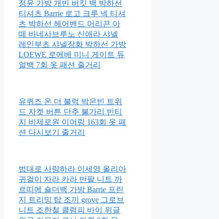
정윤 가방 개빈 버킷 백 박하선
티셔츠 Barrie 로고 크루 넥 티셔
츠 박하선 헤어밴드 머리끈 아
떼 바네사브루노 신애라 샤넬
레인부츠 샤넬장화 박하선 가방
LOEWE 로에베 미니 게이트 듀
얼백 7회 옷 패션 줄거리
유퀴즈 온 더 블럭 박은빈 트위
드 자켓 버튼 단추 불가리 빈티
지 비제로원 이어링 163회 옷 패
션 다시보기 줄거리
법대로 사랑하라 이세영 올리아
귀걸이 자라 카라 반팔 니트 까
르띠에 숄더백 가방 Barrie 프린
지 트리밍 탑 조끼 grove 그로브
니트 조한철 클럼피 바이 위글