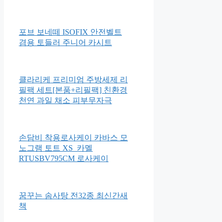
메모리폼 접이식 거실 바닥이불
흙 돌 침대 요 SS
브라이트스타트 하이드앤스핀
몽키 촉감발달완구 52094
포브 보네떼 ISOFIX 안전벨트
겸용 토들러 주니어 카시트
클라리케 프리미엄 주방세제 리
필팩 세트[본품+리필팩] 친환경
천연 과일 채소 피부무자극
손담비 착용로사케이 카바스 모
노그램 토트 XS_카멜