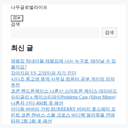
Skip
나우글로벌라이프
to
content
Menu
검색
검색
최신 글
재벌집 막내아들 재벌집에 나는 누구로 태어날 수 있
을까요?
강아지파 VS 고양이파 자가 진단
시디즈 중고생 중역 사무실 컴퓨터 공부 게이밍 의자
추천
코쿤 핸드폰케이스 나혼산 스마트폰 케이스 데이비드
슈리글리 x 케이스티파이Problems Case (Silver Mirror)
나혼자 산다 466회 옷 패션
이다희 버버리 가방 BURBERRY 버버리 호스페리 프
린트 코튼 캔버스 스몰 크로스 바디백 얼어죽을 연애
따위 2회 2화 옷 패션