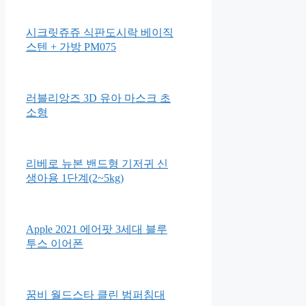
RTUSBV795CM 로사케이
꿈꾸는 솜사탕 전32종 최신간새
책
시크릿쥬쥬 식판도시락 베이직
스텐 + 가방 PM075
러블리앙즈 3D 유아 마스크 초
소형
리베로 뉴본 밴드형 기저귀 신
생아용 1단계(2~5kg)