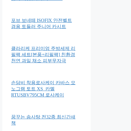
메모리폼 접이식 거실 바닥이불
흙 돌 침대 요 SS
브라이트스타트 하이드앤스핀
몽키 촉감발달완구 52094
포브 보네떼 ISOFIX 안전벨트
겸용 토들러 주니어 카시트
클라리케 프리미엄 주방세제 리
필팩 세트[본품+리필팩] 친환경
천연 과일 채소 피부무자극
손담비 착용로사케이 카바스 모
노그램 토트 XS_카멜