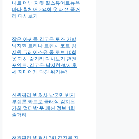
니트 데님 자켓 질스튜어트뉴욕
바다 휠체어 264회 옷 패션 줄거
리 다시보기
작은 아씨들 김고은 토즈 가방
남지현 르리나 트렌치 코트 엄
지원 그레이스유 롱 로브 10회
옷 패션 줄거리 다시보기 관전
포인트, 김고은·남지현·박지후
세 자매에게 닥친 위기는?
천원짜리 변호사 남궁민 반지
부쉐론 콰트로 클래식 김지은
가희 멀티밤 옷 패션 정보 4회
줄거리
천원짜리 변호사 3화 김지은 자