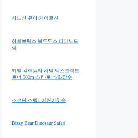
Apple 2021 에어팟 3세대 블루
투스 이어폰
꿈비 월드스타 클린 범퍼침대
사노산 유아 케어로션
하베브릭스 블루투스 피아노드
럼
키엘 칼렌듈라 허벌 엑스트렉트
토너 500m 스킨/토너/화장수