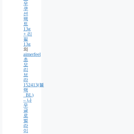
댓글
뜨
엘
듀
이
글
로
우
쿠
션
팩
트
13g
+ 리
필
13g
의
aimerfeel
초
모
리
브
라
152413(블
랙