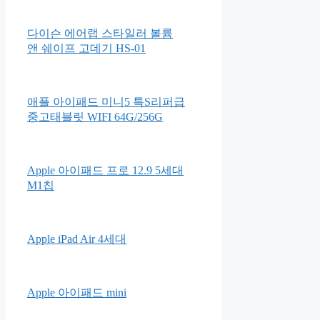
세티밀 여성 질 유래 유산균
유리아쥬 스틱레브르 립밤 4g
다이슨 에어랩 스타일러 볼륨
앤 쉐이프 고데기 HS-01
애플 아이패드 미니5 특S리퍼급
중고태블릿 WIFI 64G/256G
Apple 아이패드 프로 12.9 5세대
M1칩