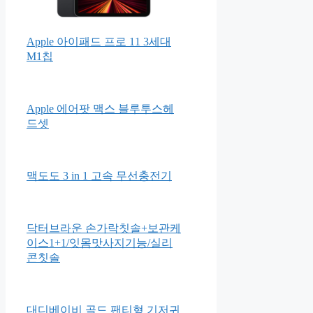
Apple 아이패드 프로 11 3세대
M1칩
Apple 에어팟 맥스 블루투스헤
드셋
맥도도 3 in 1 고속 무선충전기
닥터브라운 손가락칫솔+보관케
이스1+1/잇몸맛사지기능/실리
콘칫솔
대디베이비 골드 팬티형 기저귀