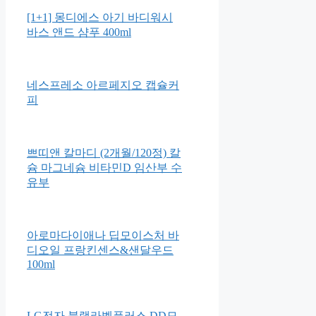
조르단 스텝1 어린이칫솔
Bizzy Bear Dinosaur Safari
[1+1] 몽디에스 아기 바디워시
바스 앤드 샴푸 400ml
네스프레소 아르페지오 캡슐커
피
쁘띠앤 칼마디 (2개월/120정) 칼
슘 마그네슘 비타민D 임산부 수
유부