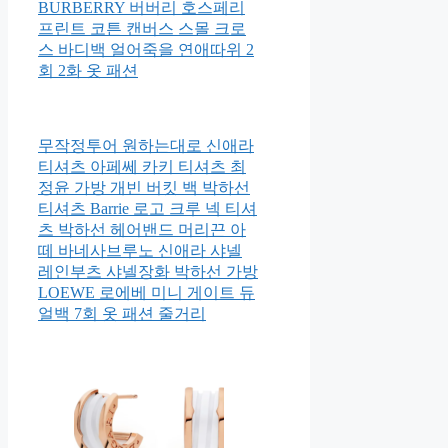
BURBERRY 버버리 호스페리
프린트 코튼 캔버스 스몰 크로
스 바디백 얼어죽을 연애따위 2
회 2화 옷 패션
무작정투어 원하는대로 신애라
티셔츠 아페쎄 카키 티셔츠 최
정윤 가방 개빈 버킷 백 박하선
티셔츠 Barrie 로고 크루 넥 티셔
츠 박하선 헤어밴드 머리끈 아
떼 바네사브루노 신애라 샤넬
레인부츠 샤넬장화 박하선 가방
LOEWE 로에베 미니 게이트 듀
얼백 7회 옷 패션 줄거리