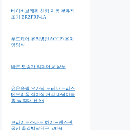
소프트 베베블럭 51p
솔가 엽산 400
베이비브레짜 신형 자동 분유제
조기 BRZFRP-1A
푸드케어 유리병(HACCP) 유아
영양식
바론 모링가 리페어링 샴푸
유온슬립 오가닉 토퍼 매트리스