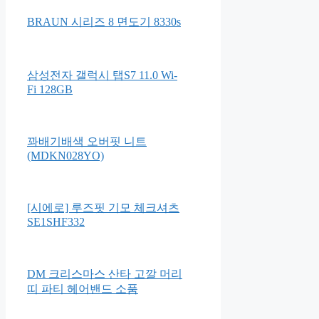
BRAUN 시리즈 8 면도기 8330s
삼성전자 갤럭시 탭S7 11.0 Wi-
Fi 128GB
꽈배기배색 오버핏 니트
(MDKN028YO)
[시에로] 루즈핏 기모 체크셔츠
SE1SHF332
DM 크리스마스 산타 고깔 머리
띠 파티 헤어밴드 소품