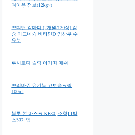
여아용 점보(12kg~)
쁘띠앤 칼마디 (2개월/120정) 칼
슘 마그네슘 비타민D 임산부 수
유부
루시로다 슬링 아기띠 매쉬
쁘리마쥬 유기농 고보습크림
100ml
블루 본 마스크 KF80 [소형] 1박
스50개입