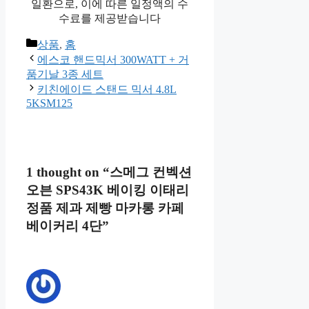
이 포스팅은 쿠팡 파트너스 활동의
일환으로, 이에 따른 일정액의 수
수료를 제공 받을 수 있습니다.
이 포스팅은 쿠팡 파트너스 활동의
일환으로, 이에 따른 일정액의 수
수료를 제공받습니다
Categories
상품
,
홈
Post
에스코 핸드믹서 300WATT + 거
navigation
품기날 3종 세트
키친에이드 스탠드 믹서 4.8L
5KSM125
1 thought on “스메그 컨벡션
오븐 SPS43K 베이킹 이태리
정품 제과 제빵 마카롱 카페