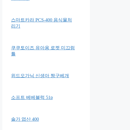
랩씨 슬림핏 아이패드 스마트
커버 폴리오 케이스
그린핑거 우리아이 입체마스크
베이비용
스마트카라 PCS-400 음식물처
리기
쿠쿠토이즈 유아용 로켓 미끄럼
틀
위드오가닉 신생아 짱구베개