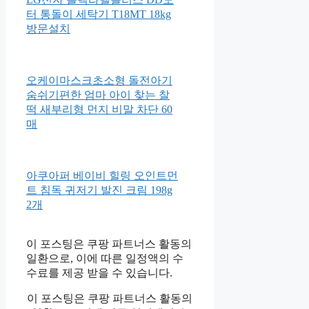
아로마다이애나 딥모이스처 바
디오일 프랑킨센스&샌달우드
100ml
LG전자 블랙라벨플러스 DD모
터 통돌이 세탁기 T18MT 18kg
방문설치
오케이마스크초소형 돌전아기
숨쉬기편한 엄마 아이 찾는 찰
떡 새부리형 먼지 비말 차단 60
매
아쿠아퍼 베이비 힐링 오인트먼
트 침독 귀저기 발진 크림 198g
2개