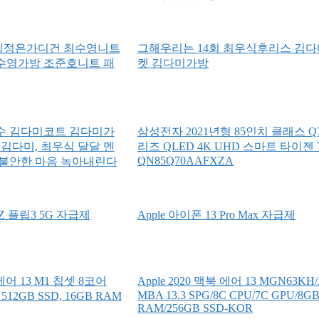
 김정은가디건 최수영니트
그해우리는 14회 최우식후리스 김
수영가방 조준호니트 패
켓 김다미가방
수 김다미코트 김다미가
삼성전자 2021년형 85인치 클래스 Q7
 김다미, 최우식 달달 멘
리즈 QLED 4K UHD 스마트 타이젠 
QN85Q70AAFXZA
불안한 마음 녹아내린다
 플립3 5G 자급제
Apple 아이폰 13 Pro Max 자급제
 에어 13 M1 칩셋 8코어
Apple 2020 맥북 에어 13 MGN63KH
MBA 13.3 SPG/8C CPU/7C GPU/8G
 512GB SSD, 16GB RAM
RAM/256GB SSD-KOR