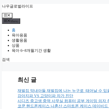
Skip
나우글로벌라이프
to
content
Menu
Menu
홈
육아용품
생활용품
상품
육아 6~8개월기간 생활
검색
최신 글
재벌집 막내아들 재벌집에 나는 누구로 태어날 수 있
강아지파 VS 고양이파 자가 진단
시디즈 중고생 중역 사무실 컴퓨터 공부 게이밍 의자 
코쿤 핸드폰케이스 나혼산 스마트폰 케이스 데이비드 슈리글리 x 