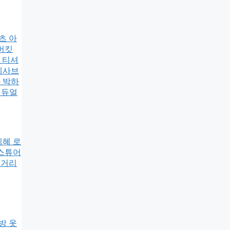
츠 아
버킷
넥 티셔
네사브
 박하
 듀얼
지혜 로
질스튜어
줄거리
방 옷