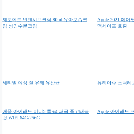
제로이드 인텐시브크림 80ml 유아보습크
Apple 2021 
림 성인수분크림
맥세이프 호환
세티밀 여성 질 유래 유산균
유리아쥬 스틱레브
애플 아이패드 미니5 특S리퍼급 중고태블
Apple 아이패드 프
릿 WIFI 64G/256G