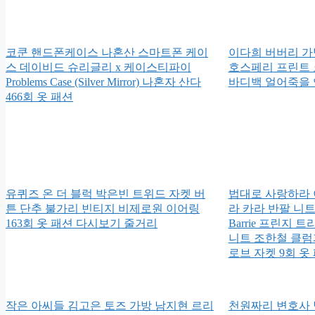
코쿤 핸드폰케이스 나혼산 스마트폰 케이
이다희 버버리 가방
스 데이비드 슈리글리 x 케이스티파이
호스페리 프린트 
Problems Case (Silver Mirror) 나혼자 산다
바디백 얼어죽을 연
466회 옷 패션
유퀴즈 온 더 블럭 박은빈 트위드 자켓 버
법대로 사랑하라 
튼 단추 불가리 빈티지 비제로원 이어링
라 카라 반팔 니
163회 옷 패션 다시보기 줄거리
Barrie 프린지 트
니트 조한철 클럼
로브 자켓 9회 
작은 아씨들 김고은 토즈 가방 남지현 르리
천원짜리 변호사 