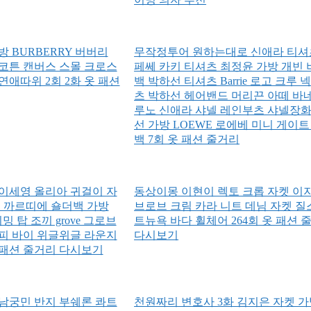
 BURBERRY 버버리
무작정투어 원하는대로 신애라 티셔
코튼 캔버스 스몰 크로스
페쎄 카키 티셔츠 최정윤 가방 개빈 
애따위 2회 2화 옷 패션
백 박하선 티셔츠 Barrie 로고 크루 
츠 박하선 헤어밴드 머리끈 아떼 바
루노 신애라 샤넬 레인부츠 샤넬장화
선 가방 LOEWE 로에베 미니 게이트
백 7회 옷 패션 줄거리
이세영 올리아 귀걸이 자
동상이몽 이현이 렉토 크롭 자켓 이
트 까르띠에 숄더백 가방
브로브 크림 카라 니트 데님 자켓 
리밍 탑 조끼 grove 그로브
트뉴욕 바다 휠체어 264회 옷 패션 
피 바이 위글위글 라운지
다시보기
옷 패션 줄거리 다시보기
남궁민 반지 부쉐론 콰트
천원짜리 변호사 3화 김지은 자켓 가