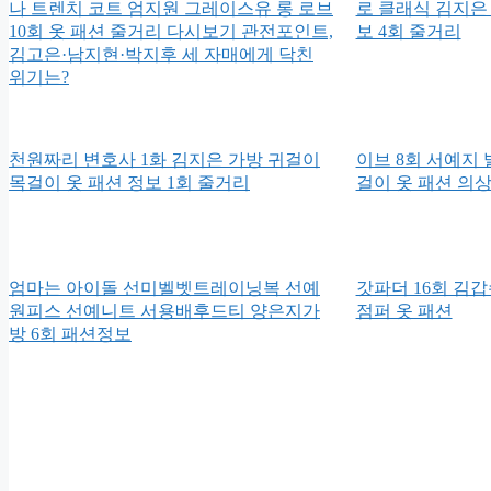
나 트렌치 코트 엄지원 그레이스유 롱 로브
로 클래식 김지은
10회 옷 패션 줄거리 다시보기 관전포인트,
보 4회 줄거리
김고은·남지현·박지후 세 자매에게 닥친
위기는?
천원짜리 변호사 1화 김지은 가방 귀걸이
이브 8회 서예지
목걸이 옷 패션 정보 1회 줄거리
걸이 옷 패션 의
엄마는 아이돌 선미벨벳트레이닝복 선예
갓파더 16회 김
원피스 선예니트 서용배후드티 양은지가
점퍼 옷 패션
방 6회 패션정보