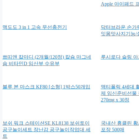
Apple 아이패드 
맥도도 3 in 1 고속 무선충전기
닥터브라운 손가락
잇몸맛사지기능/
쁘띠앤 칼마디 (2개월/120정) 칼슘 마그네
루시로다 슬링 아
슘 비타민D 임산부 수유부
블루 본 마스크 KF80 [소형] 1박스50개입
액티폴릭 4세대 
제 임신준비선물
270mg x 30정
보쉬 워크 스테이션SE KL8138 보쉬토이
국내산 휴클린 황사
공구놀이세트 장난감 공구놀이작업대 세
포장 500매
트