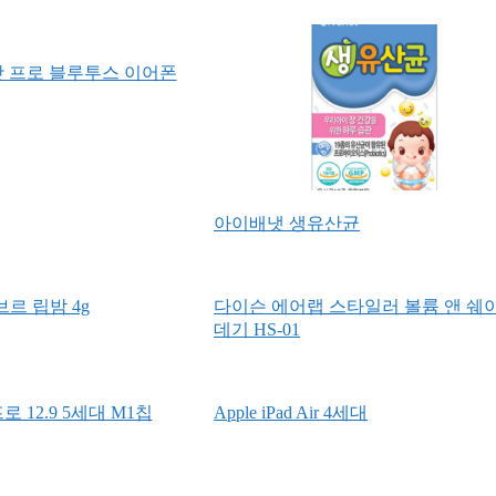
에어팟 프로 블루투스 이어폰
아이배냇 생유산균
르 립밤 4g
다이슨 에어랩 스타일러 볼륨 앤 쉐
데기 HS-01
로 12.9 5세대 M1칩
Apple iPad Air 4세대