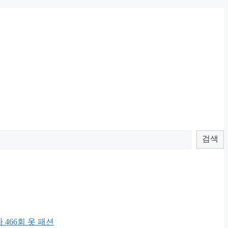
검색
 466회 옷 패션