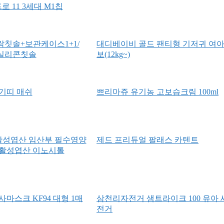
프로 11 3세대 M1칩
칫솔+보관케이스1+1/
대디베이비 골드 팬티형 기저귀 여아
실리콘칫솔
보(12kg~)
기띠 매쉬
쁘리마쥬 유기농 고보습크림 100ml
활성엽산 임산부 필수영양
제드 프리듀얼 팔래스 카텐트
 활성엽산 이노시톨
마스크 KF94 대형 1매
삼천리자전거 샘트라이크 100 유아
전거