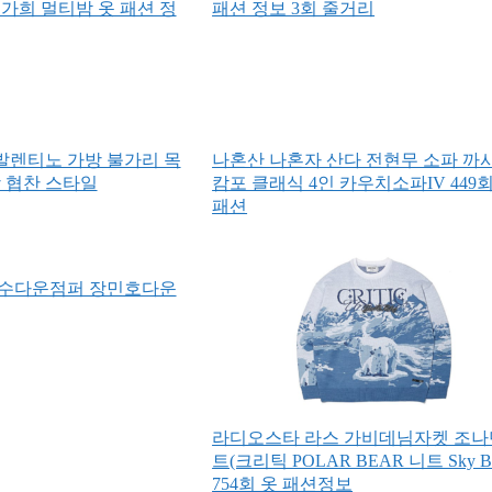
 가희 멀티밤 옷 패션 정
패션 정보 3회 줄거리
 발렌티노 가방 불가리 목
나혼산 나혼자 산다 전현무 소파 까
상 협찬 스타일
캄포 클래식 4인 카우치소파IV 449회
패션
갑수다운점퍼 장민호다운
라디오스타 라스 가비데님자켓 조
트(크리틱 POLAR BEAR 니트 Sky Bl
754회 옷 패션정보