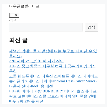
Skip
나우글로벌라이프
to
content
Menu
검색
검색
최신 글
재벌집 막내아들 재벌집에 나는 누구로 태어날 수 있
을까요?
강아지파 VS 고양이파 자가 진단
시디즈 중고생 중역 사무실 컴퓨터 공부 게이밍 의자
추천
코쿤 핸드폰케이스 나혼산 스마트폰 케이스 데이비드
슈리글리 x 케이스티파이Problems Case (Silver Mirror)
나혼자 산다 466회 옷 패션
이다희 버버리 가방 BURBERRY 버버리 호스페리 프
린트 코튼 캔버스 스몰 크로스 바디백 얼어죽을 연애
따위 2회 2화 옷 패션