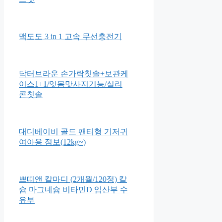
맥도도 3 in 1 고속 무선충전기
닥터브라운 손가락칫솔+보관케
이스1+1/잇몸맛사지기능/실리
콘칫솔
대디베이비 골드 팬티형 기저귀
여아용 점보(12kg~)
쁘띠앤 칼마디 (2개월/120정) 칼
슘 마그네슘 비타민D 임산부 수
유부