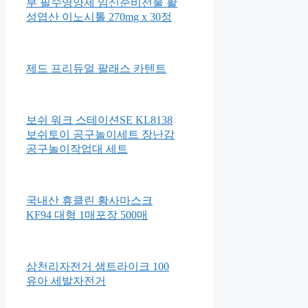
부 필수영양제 임신준비선물 활
성엽산 이노시톨 270mg x 30정
제드 프리듀얼 팔래스 카텐트
보쉬 워크 스테이션SE KL8138
보쉬토이 공구놀이세트 장난감
공구놀이작업대 세트
국내산 휴클린 황사마스크
KF94 대형 1매포장 500매
삼천리자전거 샘트라이크 100
유아 세발자전거