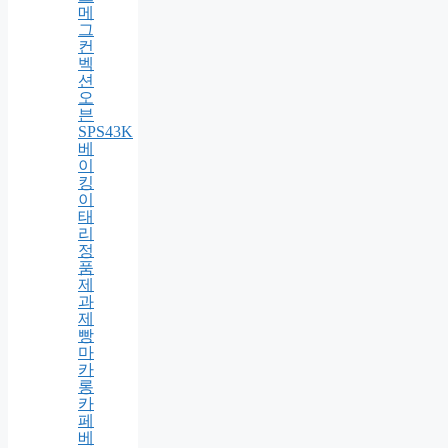
글
로
벌
라
이
프
스
메
그
컨
벡
션
오
븐
SPS43K
베
이
킹
이
태
리
정
품
제
과