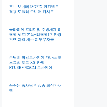
브라이트스타트 하이드앤스핀
몽키 촉감발달완구 52094
포브 보네떼 ISOFIX 안전벨트
겸용 토들러 주니어 카시트
클라리케 프리미엄 주방세제 리
필팩 세트[본품+리필팩] 친환경
천연 과일 채소 피부무자극
손담비 착용로사케이 카바스 모
노그램 토트 XS_카멜
RTUSBV795CM 로사케이