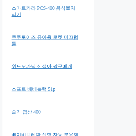
그린핑거 우리아이 입체마스크
베이비용
스마트카라 PCS-400 음식물처
리기
쿠쿠토이즈 유아용 로켓 미끄럼
틀
위드오가닉 신생아 짱구베개
소프트 베베블럭 51p