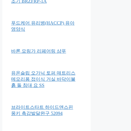
솔가 엽산 400
베이비브레짜 신형 자동 분유제
조기 BRZFRP-1A
푸드케어 유리병(HACCP) 유아
영양식
바론 모링가 리페어링 샴푸
유온슬립 오가닉 토퍼 매트리스
메모리폼 접이식 거실 바닥이불
흙 돌 침대 요 SS