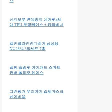
스
신지모루 변색방지 에어팟3세
대 TPU 투명케이스 + 카라비너
캘빈클라인언더웨어 남성용
NU2664 3장세트 7종
랩씨 슬림핏 아이패드 스마트
커버 폴리오 케이스