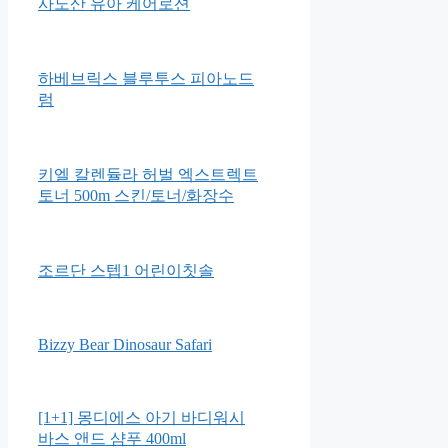
꿈비 월드스타 클린 범퍼침대
사노산 유아 케어로션
하베브릭스 블루투스 피아노드
럼
키엘 칼렌듈라 허벌 엑스트렉트
토너 500m 스킨/토너/화장수
조르단 스텝1 어린이칫솔