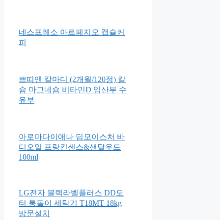
Bizzy Bear Dinosaur Safari
[1+1] 몽디에스 아기 바디워시
바스 앤드 샴푸 400ml
네스프레소 아르페지오 캡슐커
피
쁘띠앤 칼마디 (2개월/120정) 칼
슘 마그네슘 비타민D 임산부 수
유부
아로마다이애나 딥모이스처 바
디오일 프랑킨센스&샌달우드