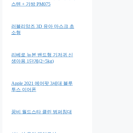
꿈꾸는 솜사탕 전32종 최신간새
책
시크릿쥬쥬 식판도시락 베이직
스텐 + 가방 PM075
러블리앙즈 3D 유아 마스크 초
소형
리베로 뉴본 밴드형 기저귀 신
생아용 1단계(2~5kg)
Apple 2021 에어팟 3세대 블루
투스 이어폰