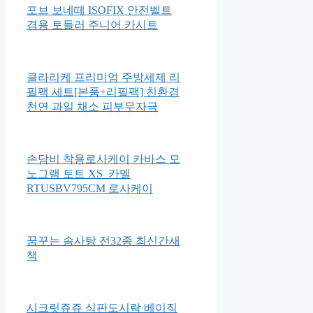
브라이트스타트 하이드앤스핀
몽키 촉감발달완구 52094
포브 보네떼 ISOFIX 안전벨트
겸용 토들러 주니어 카시트
클라리케 프리미엄 주방세제 리
필팩 세트[본품+리필팩] 친환경
천연 과일 채소 피부무자극
손담비 착용로사케이 카바스 모
노그램 토트 XS_카멜
RTUSBV795CM 로사케이