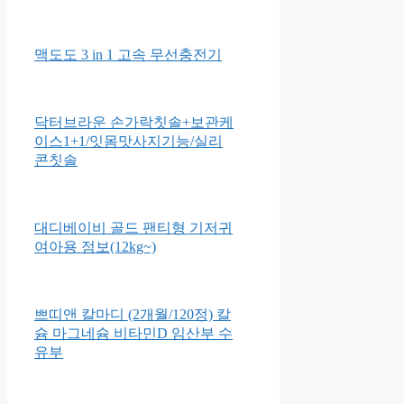
맥도도 3 in 1 고속 무선충전기
닥터브라운 손가락칫솔+보관케
이스1+1/잇몸맛사지기능/실리
콘칫솔
대디베이비 골드 팬티형 기저귀
여아용 점보(12kg~)
쁘띠앤 칼마디 (2개월/120정) 칼
슘 마그네슘 비타민D 임산부 수
유부