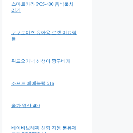
그린핑거 우리아이 입체마스크
베이비용
스마트카라 PCS-400 음식물처
리기
쿠쿠토이즈 유아용 로켓 미끄럼
틀
위드오가닉 신생아 짱구베개
소프트 베베블럭 51p