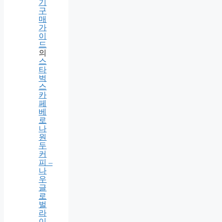
라
이
프
로
봇
청
소
기
구
매
가
이
드
의
스
타
벅
스
카
페
베
로
나
원
두
커