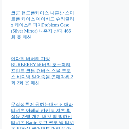
코쿤 핸드폰케이스 나혼산 스마
트폰 케이스 데이비드 슈리글리
x 케이스티파이Problems Case
(Silver Mirror) 나혼자 산다 466
회 옷 패션
이다희 버버리 가방
BURBERRY 버버리 호스페리
프린트 코튼 캔버스 스몰 크로
스 바디백 얼어죽을 연애따위 2
회 2화 옷 패션
무작정투어 원하는대로 신애라
티셔츠 아페쎄 카키 티셔츠 최
정윤 가방 개빈 버킷 백 박하선
티셔츠 Barrie 로고 크루 넥 티셔
츠 박하선 헤어밴드 머리끈 아