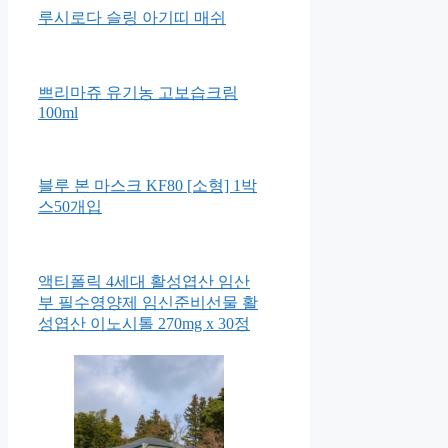
루시로다 슬링 아기띠 매쉬
쁘리마쥬 유기농 고보습크림
100ml
블루 본 마스크 KF80 [소형] 1박
스50개입
액티폴릭 4세대 활성엽산 임산
부 필수영양제 임신준비선물 활
성엽산 이노시톨 270mg x 30정