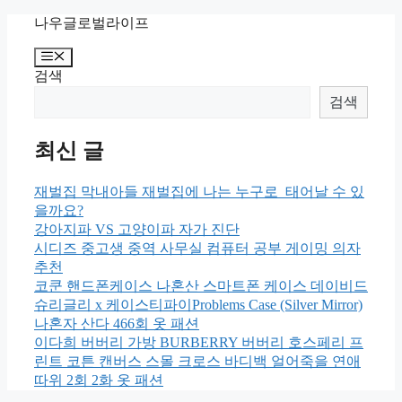
Skip
나우글로벌라이프
to
content
Menu
검색
검색
최신 글
재벌집 막내아들 재벌집에 나는 누구로 태어날 수 있
을까요?
강아지파 VS 고양이파 자가 진단
시디즈 중고생 중역 사무실 컴퓨터 공부 게이밍 의자
추천
코쿤 핸드폰케이스 나혼산 스마트폰 케이스 데이비드
슈리글리 x 케이스티파이Problems Case (Silver Mirror)
나혼자 산다 466회 옷 패션
이다희 버버리 가방 BURBERRY 버버리 호스페리 프
린트 코튼 캔버스 스몰 크로스 바디백 얼어죽을 연애
따위 2회 2화 옷 패션