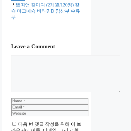
일환으로, 이에 따른 일정액의 수
수료를 제공 받을 수 있습니다.
Categories
홈
Post
LG전자 블랙라벨플러스 DD모
navigation
터 통돌이 세탁기 T18MT 18kg 방
문설치
쁘띠앤 칼마디 (2개월/120정) 칼
슘 마그네슘 비타민D 임산부 수유
부
Leave a Comment
Comment