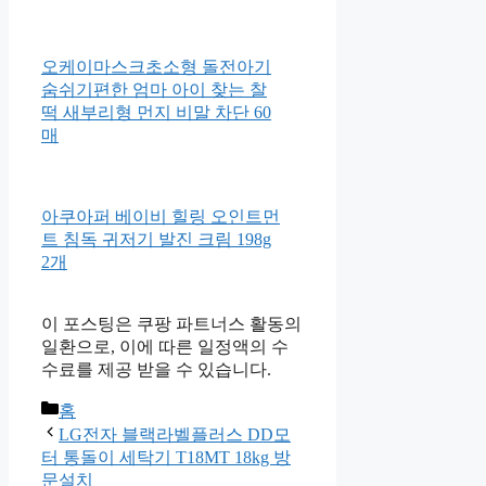
100ml
LG전자 블랙라벨플러스 DD모
터 통돌이 세탁기 T18MT 18kg
방문설치
오케이마스크초소형 돌전아기
숨쉬기편한 엄마 아이 찾는 찰
떡 새부리형 먼지 비말 차단 60
매
아쿠아퍼 베이비 힐링 오인트먼
트 침독 귀저기 발진 크림 198g
2개
이 포스팅은 쿠팡 파트너스 활동의