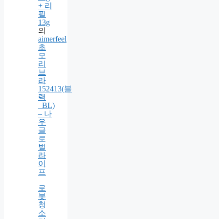
글
로
우
쿠
션
팩
트
13g
+ 리
필
13g
의
aimerfeel
초
모
리
브
라
152413(블
랙
_BL)
– 나
우
글
로
벌