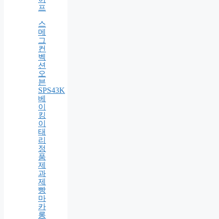
피 –
나
우
글
로
벌
라
이
프
스
메
그
컨
벡
션
오
븐
SPS43K
베
이
킹
이
태
리
정