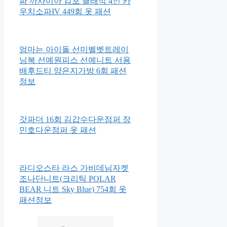
파 까사미아 캄포 클래식 4인 카
우치소파IV 449회 옷 패션
엄마는 아이돌 선미벨벳트레이
닝복 선예원피스 선예니트 서용
배후드티 양은지가방 6회 패션
정보
갓파더 16회 김갑수다운점퍼 장
민호다운점퍼 옷 패션
라디오스타 라스 가비데님자켓
조나단니트(크리틱 POLAR
BEAR 니트 Sky Blue) 754회 옷
패션정보