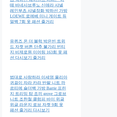
떼 바네사브루노 신애라 샤넬
레인부츠 샤넬장화 박하선 가방
LOEWE 로에베 미니 게이트 듀
얼백 7회 옷 패션 줄거리
유퀴즈 온 더 블럭 박은빈 트위
드 자켓 버튼 단추 불가리 빈티
지 비제로원 이어링 163회 옷 패
션 다시보기 줄거리
법대로 사랑하라 이세영 올리아
귀걸이 자라 카라 반팔 니트 까
르띠에 숄더백 가방 Barrie 프린
지 트리밍 탑 조끼 grove 그로브
니트 조한철 클럼피 바이 위글
위글 라운지 로브 자켓 9회 옷
패션 줄거리 다시보기