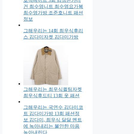
호적메이트 3회 김정은가디
건 최수영니트 최수영요가복
최수영가방 조준호니트 패션
정보
그해우리는 14회 최우식후리
스 김다미자켓 김다미가방
그해우리는 최우식퀼팅자켓
최우식후드티 13회 옷 패션
그해우리는 국연수 김다미코
트 김다미가방 13회 패션정
보 김다미, 최우식 달달 멘트
에 녹아내리는 불안한 마음
녹아내린다