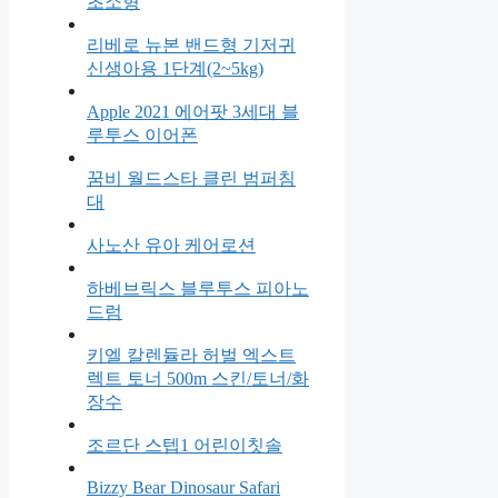
초소형
리베로 뉴본 밴드형 기저귀
신생아용 1단계(2~5kg)
Apple 2021 에어팟 3세대 블
루투스 이어폰
꿈비 월드스타 클린 범퍼침
대
사노산 유아 케어로션
하베브릭스 블루투스 피아노
드럼
키엘 칼렌듈라 허벌 엑스트
렉트 토너 500m 스킨/토너/화
장수
조르단 스텝1 어린이칫솔
Bizzy Bear Dinosaur Safari