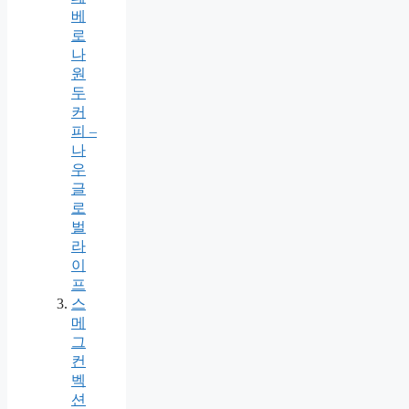
베
로
나
원
두
커
피 –
나
우
글
로
벌
라
이
프
스
메
그
컨
벡
션