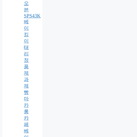
오
븐
SPS43K
베
이
킹
이
태
리
정
품
제
과
제
빵
마
카
롱
카
페
베