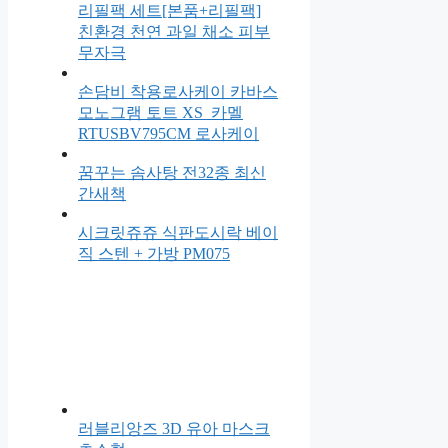
리필팩 세트[본품+리필팩]
친환경 천연 과일 채소 피부
무자극
손담비 착용로사케이 카바스
모노그램 토트 XS_카멜
RTUSBV795CM 로사케이
꿈꾸는 솜사탕 전32종 최신
간새책
시크릿쥬쥬 식판도시락 베이
직 스텐 + 가방 PM075
러블리앙즈 3D 유아 마스크