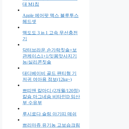
대 M1칩
Apple 에어팟 맥스 블루투스
헤드셋
맥도도 3 in 1 고속 무선충전
기
닥터브라운 손가락칫솔+보
관케이스1+1/잇몸맛사지기
능/실리콘칫솔
대디베이비 골드 팬티형 기
저귀 여아용 점보(12kg~)
쁘띠앤 칼마디 (2개월/120정)
칼슘 마그네슘 비타민D 임산
부 수유부
루시로다 슬링 아기띠 매쉬
쁘리마쥬 유기농 고보습크림