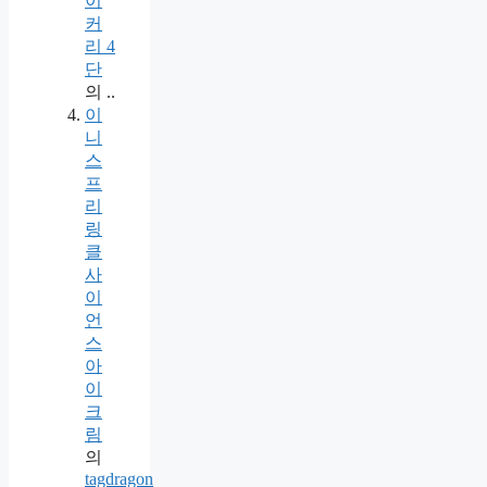
이
커
리 4
단
의
..
이
니
스
프
리
링
클
사
이
언
스
아
이
크
림
의
tagdragon