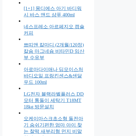
[1+1] 몽디에스 아기 바디워
시 바스 앤드 샴푸 400ml
네스프레소 아르페지오 캡슐
커피
쁘띠앤 칼마디 (2개월/120정)
칼슘 마그네슘 비타민D 임산
부 수유부
아로마다이애나 딥모이스처
바디오일 프랑킨센스&샌달
우드 100ml
LG전자 블랙라벨플러스 DD
모터 통돌이 세탁기 T18MT
18kg 방문설치
오케이마스크초소형 돌전아
기 숨쉬기편한 엄마 아이 찾
는 찰떡 새부리형 먼지 비말