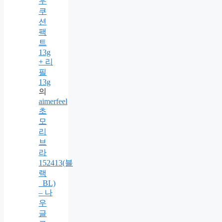
우
쿠
션
팩
트
13g
+ 리
필
13g
의
aimerfeel
초
모
리
브
라
152413(블
랙
_BL)
– 나
우
글