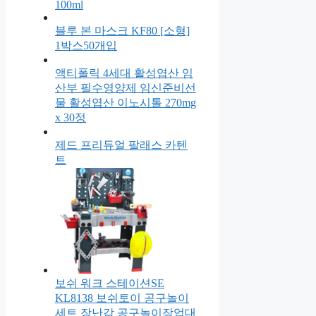
100ml
블루 본 마스크 KF80 [소형]
1박스50개입
액티폴릭 4세대 활성엽산 임
산부 필수영양제 임신준비선
물 활성엽산 이노시톨 270mg
x 30정
제드 프리듀얼 팔래스 카텐
트
보쉬 워크 스테이션SE
KL8138 보쉬토이 공구놀이
세트 장난감 공구놀이작업대