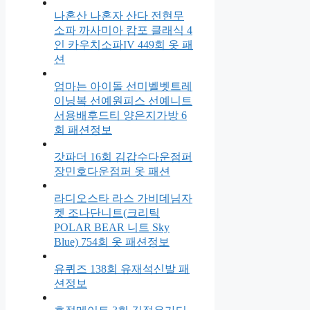
나혼산 나혼자 산다 전현무
소파 까사미아 캄포 클래식 4
인 카우치소파IV 449회 옷 패
션
엄마는 아이돌 선미벨벳트레
이닝복 선예원피스 선예니트
서용배후드티 양은지가방 6
회 패션정보
갓파더 16회 김갑수다운점퍼
장민호다운점퍼 옷 패션
라디오스타 라스 가비데님자
켓 조나단니트(크리틱
POLAR BEAR 니트 Sky
Blue) 754회 옷 패션정보
유퀴즈 138회 유재석신발 패
션정보