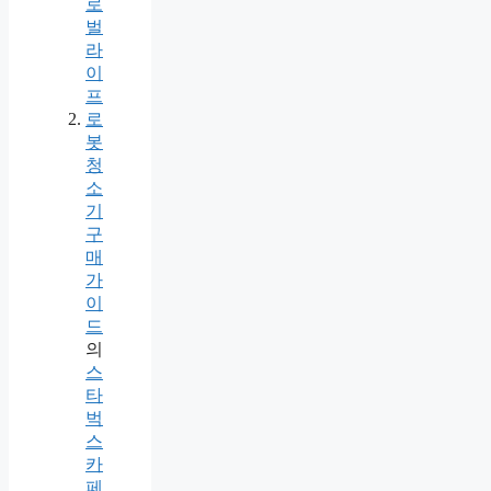
로
벌
라
이
프
로
봇
청
소
기
구
매
가
이
드
의
스
타
벅
스
카
페