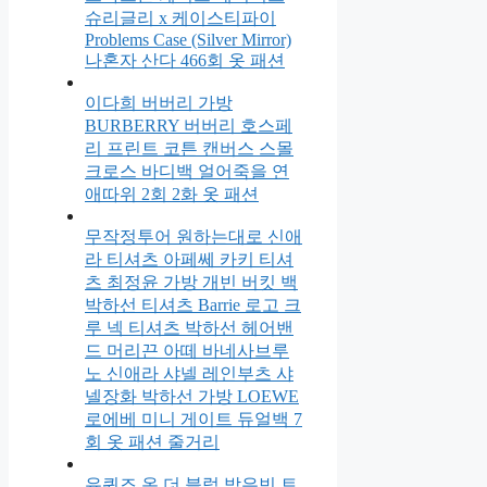
슈리글리 x 케이스티파이
Problems Case (Silver Mirror)
나혼자 산다 466회 옷 패션
이다희 버버리 가방
BURBERRY 버버리 호스페
리 프린트 코튼 캔버스 스몰
크로스 바디백 얼어죽을 연
애따위 2회 2화 옷 패션
무작정투어 원하는대로 신애
라 티셔츠 아페쎄 카키 티셔
츠 최정윤 가방 개빈 버킷 백
박하선 티셔츠 Barrie 로고 크
루 넥 티셔츠 박하선 헤어밴
드 머리끈 아떼 바네사브루
노 신애라 샤넬 레인부츠 샤
넬장화 박하선 가방 LOEWE
로에베 미니 게이트 듀얼백 7
회 옷 패션 줄거리
유퀴즈 온 더 블럭 박은빈 트