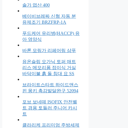
솔가 엽산 400
베이비브레짜 신형 자동 분
유제조기 BRZFRP-1A
푸드케어 유리병(HACCP) 유
아 영양식
바론 모링가 리페어링 샴푸
유온슬립 오가닉 토퍼 매트
리스 메모리폼 접이식 거실
바닥이불 흙 돌 침대 요 SS
브라이트스타트 하이드앤스
핀 몽키 촉감발달완구 52094
포브 보네떼 ISOFIX 안전벨
트 겸용 토들러 주니어 카시
트
클라리케 프리미엄 주방세제