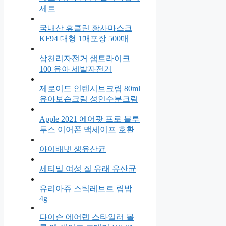
세트
국내산 휴클린 황사마스크
KF94 대형 1매포장 500매
삼천리자전거 샘트라이크
100 유아 세발자전거
제로이드 인텐시브크림 80ml
유아보습크림 성인수분크림
Apple 2021 에어팟 프로 블루
투스 이어폰 맥세이프 호환
아이배냇 생유산균
세티밀 여성 질 유래 유산균
유리아쥬 스틱레브르 립밤
4g
다이슨 에어랩 스타일러 볼