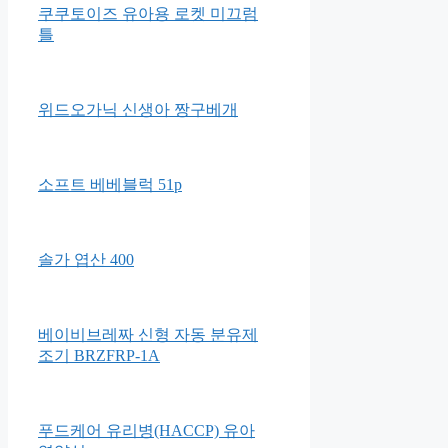
스마트카라 PCS-400 음식물처
리기
쿠쿠토이즈 유아용 로켓 미끄럼
틀
위드오가닉 신생아 짱구베개
소프트 베베블럭 51p
솔가 엽산 400