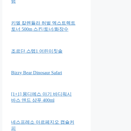
사노산 유아 케어로션
하베브릭스 블루투스 피아노드
럼
키엘 칼렌듈라 허벌 엑스트렉트
토너 500m 스킨/토너/화장수
조르단 스텝1 어린이칫솔
Bizzy Bear Dinosaur Safari