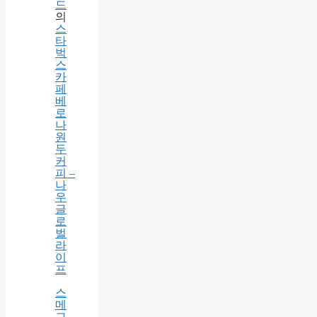
봇
청
소
기
구
매
가
이
드
의
스
타
벅
스
카
페
베
로
나
원
두
커
피 –
나
우
글