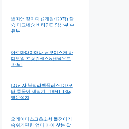
[1+1] 몽디에스 아기 바디워시
바스 앤드 샴푸 400ml
네스프레소 아르페지오 캡슐커
피
쁘띠앤 칼마디 (2개월/120정) 칼
슘 마그네슘 비타민D 임산부 수
유부
아로마다이애나 딥모이스처 바
디오일 프랑킨센스&샌달우드
100ml
LG전자 블랙라벨플러스 DD모