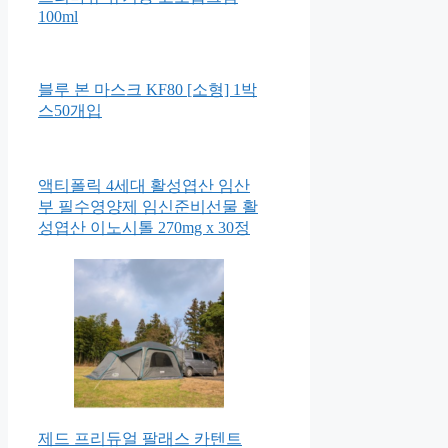
100ml
블루 본 마스크 KF80 [소형] 1박
스50개입
액티폴릭 4세대 활성엽산 임산
부 필수영양제 임신준비선물 활
성엽산 이노시톨 270mg x 30정
제드 프리듀얼 팔래스 카텐트