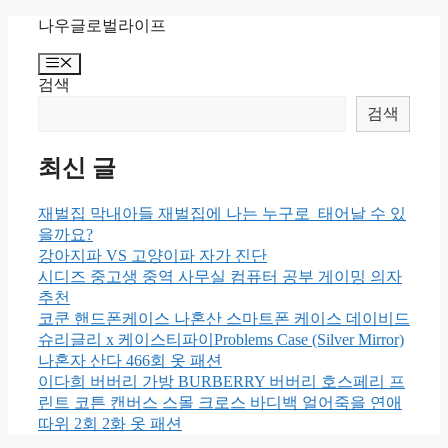
Skip
나우글로벌라이프
to
content
Menu
검색
검색
최신 글
재벌집 막내아들 재벌집에 나는 누구로 태어날 수 있
을까요?
강아지파 VS 고양이파 자가 진단
시디즈 중고생 중역 사무실 컴퓨터 공부 게이밍 의자
추천
코쿤 핸드폰케이스 나혼산 스마트폰 케이스 데이비드
슈리글리 x 케이스티파이Problems Case (Silver Mirror)
나혼자 산다 466회 옷 패션
이다희 버버리 가방 BURBERRY 버버리 호스페리 프
린트 코튼 캔버스 스몰 크로스 바디백 얼어죽을 연애
따위 2회 2화 옷 패션