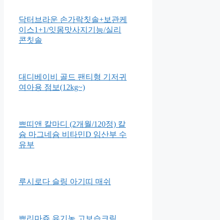
닥터브라운 손가락칫솔+보관케
이스1+1/잇몸맛사지기능/실리
콘칫솔
대디베이비 골드 팬티형 기저귀
여아용 점보(12kg~)
쁘띠앤 칼마디 (2개월/120정) 칼
슘 마그네슘 비타민D 임산부 수
유부
루시로다 슬링 아기띠 매쉬
쁘리마쥬 유기농 고보습크림