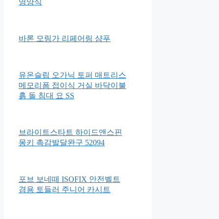
베이비브레짜 신형 자동 분유제
조기 BRZFRP-1A
푸드케어 유리병(HACCP) 유아
영양식
바론 모링가 리페어링 샴푸
유온슬립 오가닉 토퍼 매트리스
메모리폼 접이식 거실 바닥이불
흙 돌 침대 요 SS
브라이트스타트 하이드앤스핀
몽키 촉감발달완구 52094