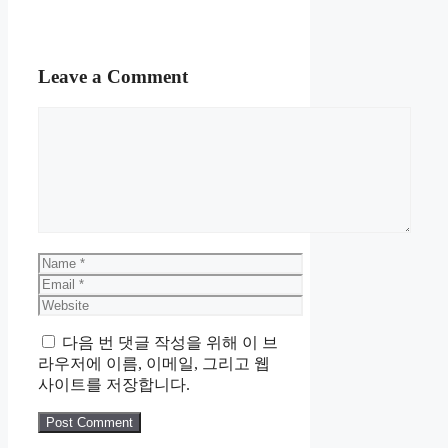
수료를 제공받습니다
Categories
상품
,
홈
Post
에르메스 Etriers 리믹스 스카프
navigation
003502S 08 003502S08
어린이 과학동아 19호
Leave a Comment
Comment
Name
Email
Website