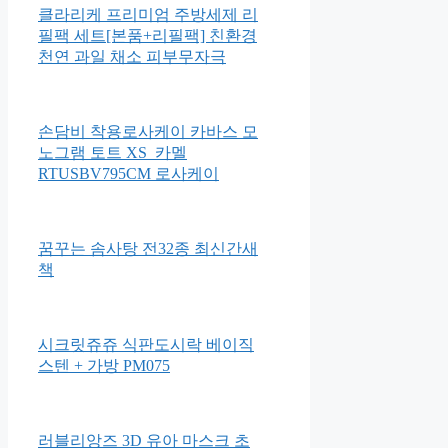
포브 보네떼 ISOFIX 안전벨트
겸용 토들러 주니어 카시트
클라리케 프리미엄 주방세제 리
필팩 세트[본품+리필팩] 친환경
천연 과일 채소 피부무자극
손담비 착용로사케이 카바스 모
노그램 토트 XS_카멜
RTUSBV795CM 로사케이
꿈꾸는 솜사탕 전32종 최신간새
책