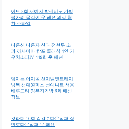
이브 8회 서예지 발렌티노 가방
불가리 목걸이 옷 패션 의상 협
찬 스타일
나혼산 나혼자 산다 전현무 소
파 까사미아 캄포 클래식 4인 카
우치소파IV 449회 옷 패션
엄마는 아이돌 선미벨벳트레이
닝복 선예원피스 선예니트 서용
배후드티 양은지가방 6회 패션
정보
갓파더 16회 김갑수다운점퍼 장
민호다운점퍼 옷 패션