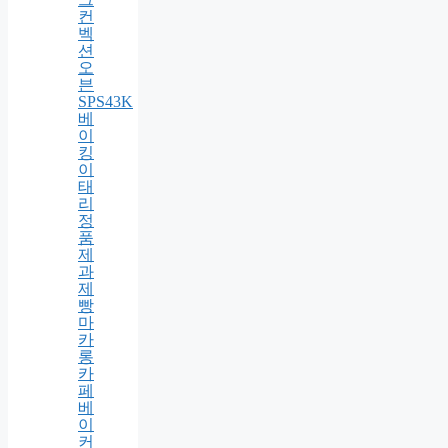
로
벌
라
이
프
스
메
그
컨
벡
션
오
븐
SPS43K
베
이
킹
이
태
리
정
품
제
과
제
빵