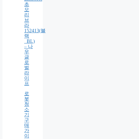
팩
트
13g
+ 리
필
13g
의
aimerfeel
초
모
리
브
라
152413(블
랙
_BL)
– 나
우
글
로
벌
라
이
프
로