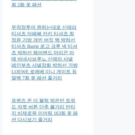
회 2화 옷 패션
무작정투어 원하는대로 신애라
티셔츠 아페쎄 카키 티셔츠 최
정윤 가방 개빈 버킷 백 박하선
티셔츠 Barrie 로고 크루 넥 티셔
츠 박하선 헤어밴드 머리끈 아
떼 바네사브루노 신애라 샤넬
레인부츠 샤넬장화 박하선 가방
LOEWE 로에베 미니 게이트 듀
얼백 7회 옷 패션 줄거리
유퀴즈 온 더 블럭 박은빈 트위
드 자켓 버튼 단추 불가리 빈티
지 비제로원 이어링 163회 옷 패
션 다시보기 줄거리