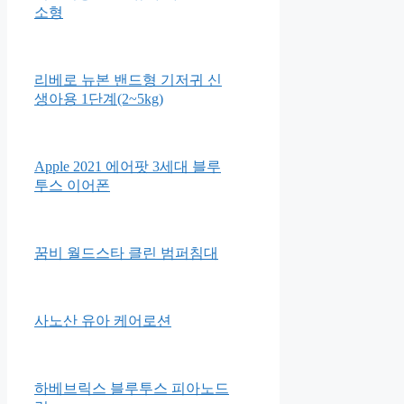
시크릿쥬쥬 식판도시락 베이직
스텐 + 가방 PM075
러블리앙즈 3D 유아 마스크 초
소형
리베로 뉴본 밴드형 기저귀 신
생아용 1단계(2~5kg)
Apple 2021 에어팟 3세대 블루
투스 이어폰
꿈비 월드스타 클린 범퍼침대