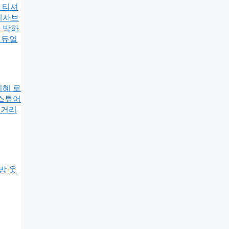
넥 티셔
네사브
 박하
 듀얼
지혜 로
질스튜어
줄거리
방 옷