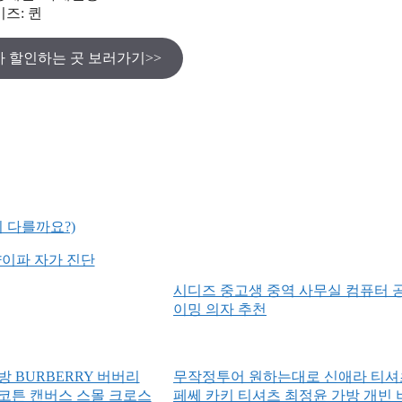
즈: 퀸
 할인하는 곳 보러가기>>
 다를까요?)
양이파 자가 진단
시디즈 중고생 중역 사무실 컴퓨터 
이밍 의자 추천
 BURBERRY 버버리
무작정투어 원하는대로 신애라 티셔
코튼 캔버스 스몰 크로스
페쎄 카키 티셔츠 최정윤 가방 개빈 