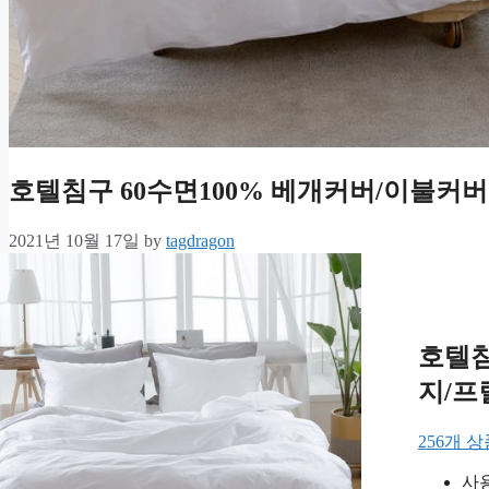
호텔침구 60수면100% 베개커버/이불커버 
2021년 10월 17일
by
tagdragon
호텔침
지/프
256개 
사