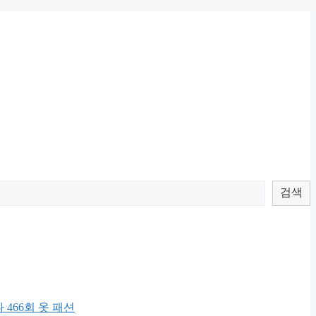
검색
 466회 옷 패션