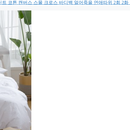
린트 코튼 캔버스 스몰 크로스 바디백 얼어죽을 연애따위 2회 2화