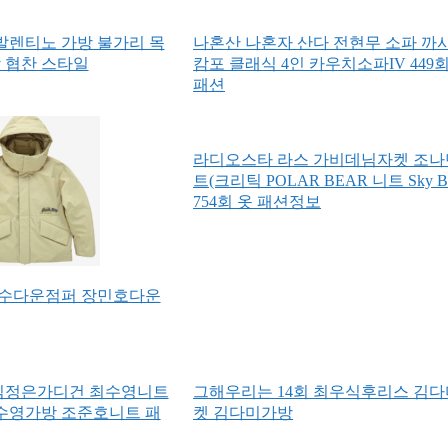
 발렌티노 가방 불가리 목
나혼산 나혼자 산다 전현무 소파 까
상 협찬 스타일
캄포 클래식 4인 카우치소파IV 449회
패션
라디오스타 라스 가비데님자켓 조
트(크리틱 POLAR BEAR 니트 Sky Bl
754회 옷 패션정보
갑수다운점퍼 장민호다운
 김정은가디건 최수영니트
그해우리는 14회 최우식후리스 김
수영가방 조준호니트 패
켓 김다미가방