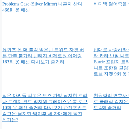
Problems Case (Silver Mirror) 나혼자 산다
바디백 얼어죽을 연
466회 옷 패션
유퀴즈 온 더 블럭 박은빈 트위드 자켓 버
법대로 사랑하라 
튼 단추 불가리 빈티지 비제로원 이어링
라 카라 반팔 니
163회 옷 패션 다시보기 줄거리
Barrie 프린지 트
니트 조한철 클럼
로브 자켓 9회 
작은 아씨들 김고은 토즈 가방 남지현 르리
천원짜리 변호사 
나 트렌치 코트 엄지원 그레이스유 롱 로브
로 클래식 김지은
10회 옷 패션 줄거리 다시보기 관전포인트,
보 4회 줄거리
김고은·남지현·박지후 세 자매에게 닥친
위기는?