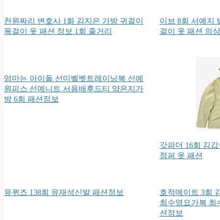
천원짜리 변호사 1화 김지은 가방 귀걸이
이브 8회 서예지
목걸이 옷 패션 정보 1회 줄거리
걸이 옷 패션 의
엄마는 아이돌 선미벨벳트레이닝복 선예
원피스 선예니트 서용배후드티 양은지가
방 6회 패션정보
갓파더 16회 김
점퍼 옷 패션
유퀴즈 138회 유재석신발 패션정보
호적메이트 3회
최수영요가복 최
션정보