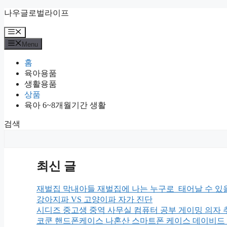
Skip
나우글로벌라이프
to
content
Menu
Menu
홈
육아용품
생활용품
상품
육아 6~8개월기간 생활
검색
최신 글
재벌집 막내아들 재벌집에 나는 누구로 태어날 수 있
강아지파 VS 고양이파 자가 진단
시디즈 중고생 중역 사무실 컴퓨터 공부 게이밍 의자 
코쿤 핸드폰케이스 나혼산 스마트폰 케이스 데이비드 슈리글리 x 