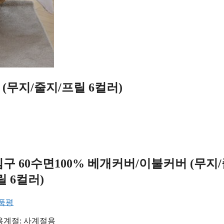
(무지/줄지/프릴 6컬러)
구 60수면100% 베개커버/이불커버 (무지
릴 6컬러)
상품평
용계절: 사계절용