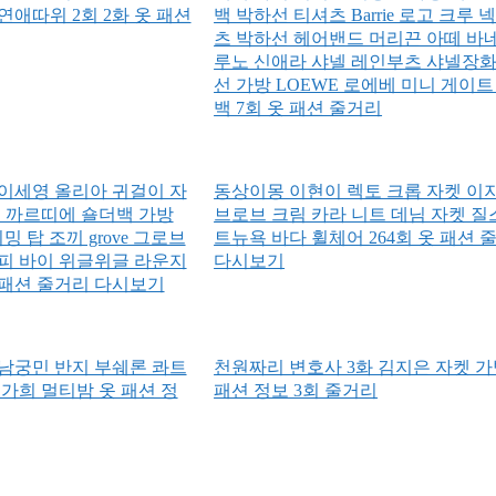
애따위 2회 2화 옷 패션
백 박하선 티셔츠 Barrie 로고 크루 
츠 박하선 헤어밴드 머리끈 아떼 바
루노 신애라 샤넬 레인부츠 샤넬장화
선 가방 LOEWE 로에베 미니 게이트
백 7회 옷 패션 줄거리
이세영 올리아 귀걸이 자
동상이몽 이현이 렉토 크롭 자켓 이
트 까르띠에 숄더백 가방
브로브 크림 카라 니트 데님 자켓 
리밍 탑 조끼 grove 그로브
트뉴욕 바다 휠체어 264회 옷 패션 
피 바이 위글위글 라운지
다시보기
옷 패션 줄거리 다시보기
남궁민 반지 부쉐론 콰트
천원짜리 변호사 3화 김지은 자켓 가
 가희 멀티밤 옷 패션 정
패션 정보 3회 줄거리