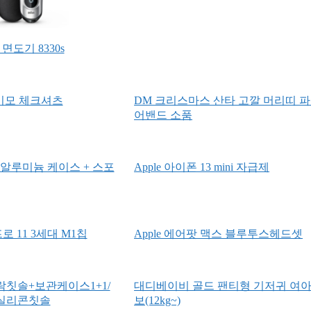
면도기 8330s
 기모 체크셔츠
DM 크리스마스 산타 고깔 머리띠 파
어밴드 소품
7 알루미늄 케이스 + 스포
Apple 아이폰 13 mini 자급제
프로 11 3세대 M1칩
Apple 에어팟 맥스 블루투스헤드셋
칫솔+보관케이스1+1/
대디베이비 골드 팬티형 기저귀 여아
실리콘칫솔
보(12kg~)