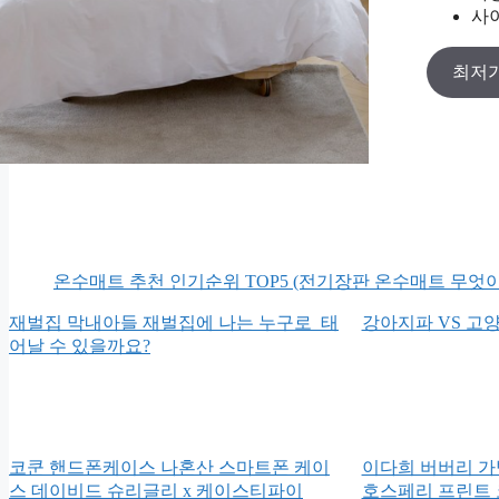
사이
최저가
온수매트 추천 인기순위 TOP5 (전기장판 온수매트 무엇이
재벌집 막내아들 재벌집에 나는 누구로 태
강아지파 VS 고
어날 수 있을까요?
코쿤 핸드폰케이스 나혼산 스마트폰 케이
이다희 버버리 가방
스 데이비드 슈리글리 x 케이스티파이
호스페리 프린트 