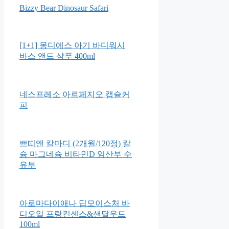
토너 500m 스킨/토너/화장수
조르단 스텝1 어린이칫솔
Bizzy Bear Dinosaur Safari
[1+1] 몽디에스 아기 바디워시
바스 앤드 샴푸 400ml
네스프레소 아르페지오 캡슐커
피
쁘띠앤 칼마디 (2개월/120정) 칼
슘 마그네슘 비타민D 임산부 수