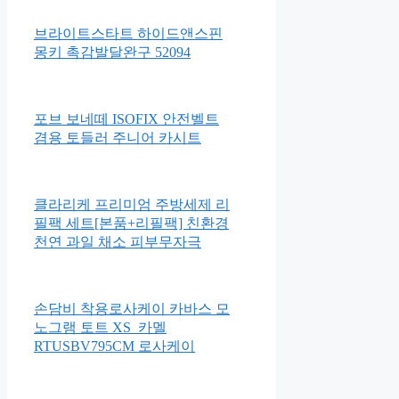
유온슬립 오가닉 토퍼 매트리스
메모리폼 접이식 거실 바닥이불
흙 돌 침대 요 SS
브라이트스타트 하이드앤스핀
몽키 촉감발달완구 52094
포브 보네떼 ISOFIX 안전벨트
겸용 토들러 주니어 카시트
클라리케 프리미엄 주방세제 리
필팩 세트[본품+리필팩] 친환경
천연 과일 채소 피부무자극