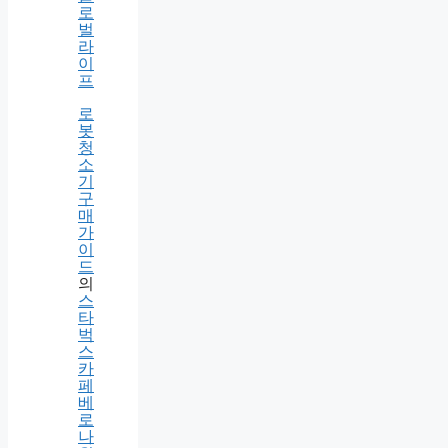
브
라
152413(블
랙
_BL)
– 나
우
글
로
벌
라
이
프
로
봇
청
소
기
구
매
가
이
드
의
스