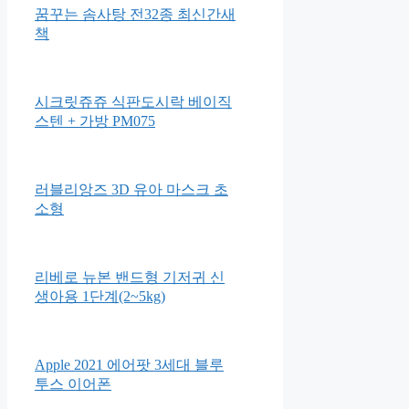
손담비 착용로사케이 카바스 모
노그램 토트 XS_카멜
RTUSBV795CM 로사케이
꿈꾸는 솜사탕 전32종 최신간새
책
시크릿쥬쥬 식판도시락 베이직
스텐 + 가방 PM075
러블리앙즈 3D 유아 마스크 초
소형
리베로 뉴본 밴드형 기저귀 신