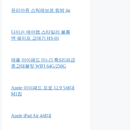
아이배냇 생유산균
세티밀 여성 질 유래 유산균
유리아쥬 스틱레브르 립밤 4g
다이슨 에어랩 스타일러 볼륨
앤 쉐이프 고데기 HS-01
애플 아이패드 미니5 특S리퍼급
중고태블릿 WIFI 64G/256G
Apple 아이패드 프로 12.9 5세대