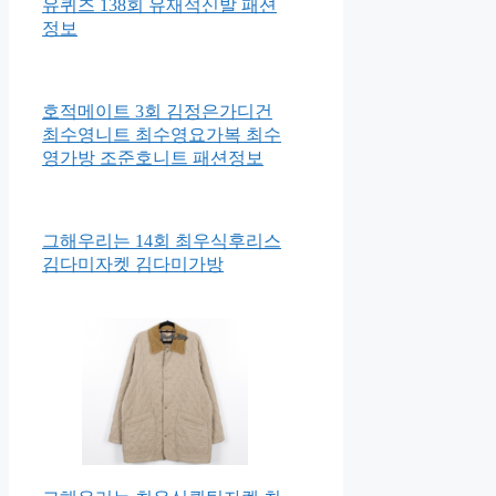
유퀴즈 138회 유재석신발 패션
정보
호적메이트 3회 김정은가디건
최수영니트 최수영요가복 최수
영가방 조준호니트 패션정보
그해우리는 14회 최우식후리스
김다미자켓 김다미가방