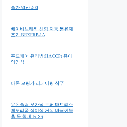
위드오가닉 신생아 짱구베개
소프트 베베블럭 51p
솔가 엽산 400
베이비브레짜 신형 자동 분유제
조기 BRZFRP-1A
푸드케어 유리병(HACCP) 유아
영양식
바론 모링가 리페어링 샴푸