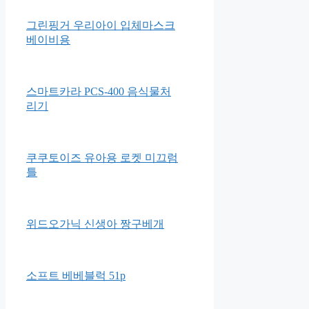
NU2664 3장세트 7종
랩씨 슬림핏 아이패드 스마트
커버 폴리오 케이스
그린핑거 우리아이 입체마스크
베이비용
스마트카라 PCS-400 음식물처
리기
쿠쿠토이즈 유아용 로켓 미끄럼
틀