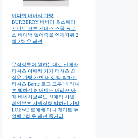
이다희 버버리 가방
BURBERRY 버버리 호스페리
프린트 코튼 캔버스 스몰 크로
스 바디백 얼어죽을 연애따위 2
회 2화 옷 패션
무작정투어 원하는대로 신애라
티셔츠 아페쎄 카키 티셔츠 최
정윤 가방 개빈 버킷 백 박하선
티셔츠 Barrie 로고 크루 넥 티셔
츠 박하선 헤어밴드 머리끈 아
떼 바네사브루노 신애라 샤넬
레인부츠 샤넬장화 박하선 가방
LOEWE 로에베 미니 게이트 듀
얼백 7회 옷 패션 줄거리