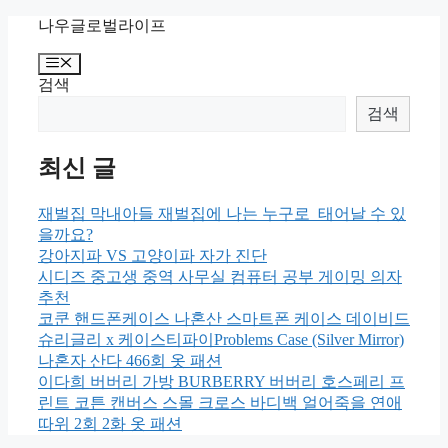
Skip
나우글로벌라이프
to
content
Menu
검색
검색
최신 글
재벌집 막내아들 재벌집에 나는 누구로 태어날 수 있
을까요?
강아지파 VS 고양이파 자가 진단
시디즈 중고생 중역 사무실 컴퓨터 공부 게이밍 의자
추천
코쿤 핸드폰케이스 나혼산 스마트폰 케이스 데이비드
슈리글리 x 케이스티파이Problems Case (Silver Mirror)
나혼자 산다 466회 옷 패션
이다희 버버리 가방 BURBERRY 버버리 호스페리 프
린트 코튼 캔버스 스몰 크로스 바디백 얼어죽을 연애
따위 2회 2화 옷 패션