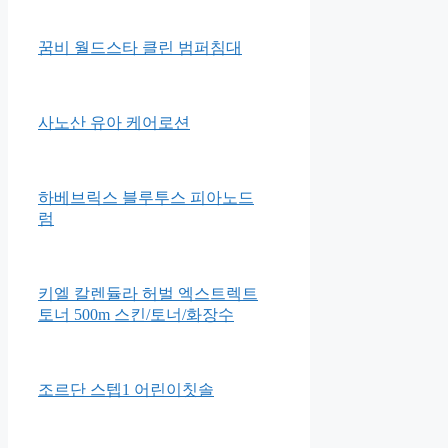
생아용 1단계(2~5kg)
Apple 2021 에어팟 3세대 블루
투스 이어폰
꿈비 월드스타 클린 범퍼침대
사노산 유아 케어로션
하베브릭스 블루투스 피아노드
럼
키엘 칼렌듈라 허벌 엑스트렉트