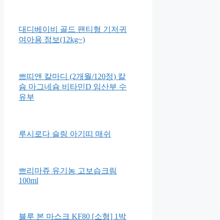
대디베이비 골드 팬티형 기저귀
여아용 점보(12kg~)
쁘띠앤 칼마디 (2개월/120정) 칼
슘 마그네슘 비타민D 임산부 수
유부
루시로다 슬링 아기띠 매쉬
쁘리마쥬 유기농 고보습크림
100ml
블루 본 마스크 KF80 [소형] 1박