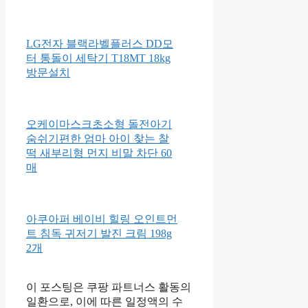
유부
아로마다이애나 딥모이스처 바
디오일 프랑킨센스&샌달우드
100ml
LG전자 블랙라벨플러스 DD모
터 통돌이 세탁기 T18MT 18kg
방문설치
오케이마스크초소형 돌전아기
숨쉬기편한 엄마 아이 찾는 찰
떡 새부리형 먼지 비말 차단 60
매