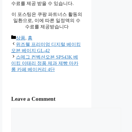
아쿠아퍼 베이비 힐링 오인트먼
트 침독 귀저기 발진 크림 198g
2개
이 포스팅은 쿠팡 파트너스 활동의
일환으로, 이에 따른 일정액의 수
수료를 제공 받을 수 있습니다.
이 포스팅은 쿠팡 파트너스 활동의
일환으로, 이에 따른 일정액의 수
수료를 제공받습니다
Categories
상품
,
홈
Post
위즈웰 프리미엄 디지털 베이킹
navigation
오븐 베이지 GL-42
스메그 컨벡션오븐 SPS43K 베
이킹 이태리 정품 제과 제빵 마카
롱 카페 베이커리 4단