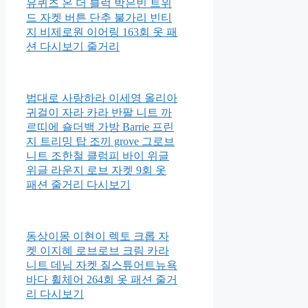
유퀴즈 온 더 블럭 박은빈 트위
드 자켓 버튼 단추 불가리 빈티
지 비제로원 이어링 163회 옷 패
션 다시보기 줄거리
법대로 사랑하라 이세영 올리아
귀걸이 자라 카라 반팔 니트 까
르띠에 숄더백 가방 Barrie 프린
지 트리밍 탑 조끼 grove 그로브
니트 조한철 클럼피 바이 위글
위글 라운지 로브 자켓 9회 옷
패션 줄거리 다시보기
동상이몽 이현이 렉토 크롭 자
켓 이지혜 로브로브 크림 카라
니트 데님 자켓 질스튜어트뉴욕
바다 휠체어 264회 옷 패션 줄거
리 다시보기