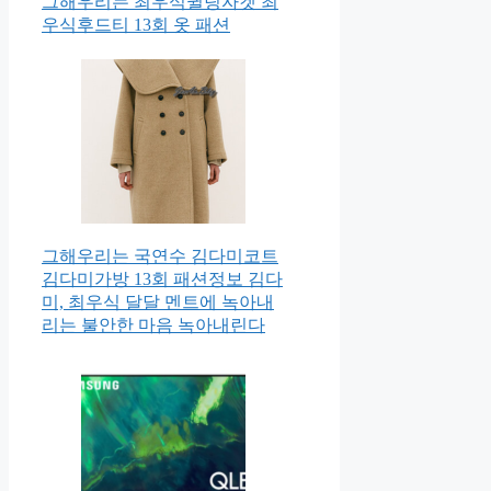
그해우리는 최우식퀼팅자켓 최
우식후드티 13회 옷 패션
그해우리는 국연수 김다미코트
김다미가방 13회 패션정보 김다
미, 최우식 달달 멘트에 녹아내
리는 불안한 마음 녹아내린다