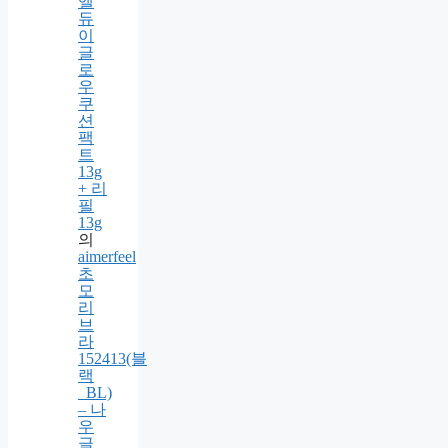
최신
댓글
뜨
엘
듀
이
글
로
우
쿠
션
팩
트
13g
+ 리
필
13g
의
aimerfeel
초
모
리