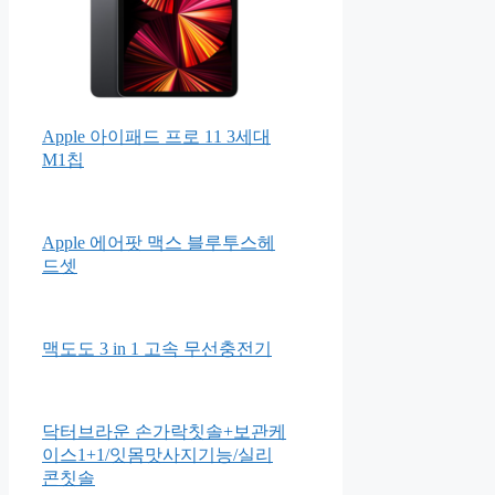
Apple 아이패드 프로 11 3세대
M1칩
Apple 에어팟 맥스 블루투스헤
드셋
맥도도 3 in 1 고속 무선충전기
닥터브라운 손가락칫솔+보관케
이스1+1/잇몸맛사지기능/실리
콘칫솔