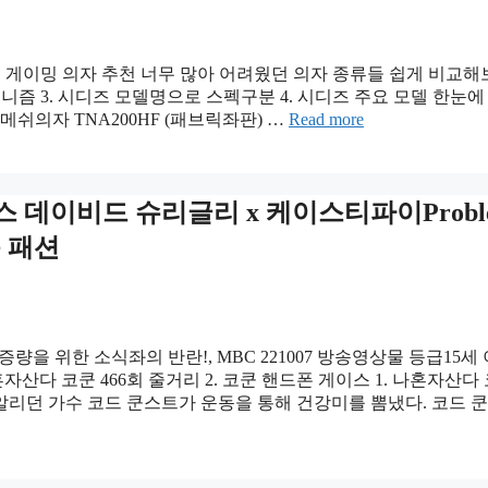
 게이밍 의자 추천 너무 많아 어려웠던 의자 종류들 쉽게 비교해
매거니즘 3. 시디즈 모델명으로 스펙구분 4. 시디즈 주요 모델 한눈에
랙쉘 메쉬의자 TNA200HF (패브릭좌판) …
Read more
데이비드 슈리글리 x 케이스티파이Probl
 옷 패션
증량을 위한 소식좌의 반란!, MBC 221007 방송영상물 등급15세
 나혼자산다 코쿤 466회 줄거리 2. 코쿤 핸드폰 게이스 1. 나혼자산다
 알리던 가수 코드 쿤스트가 운동을 통해 건강미를 뽐냈다. 코드 