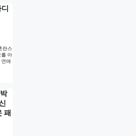
바디
 혼란스
모를 아
 연애
 박
 신
 패