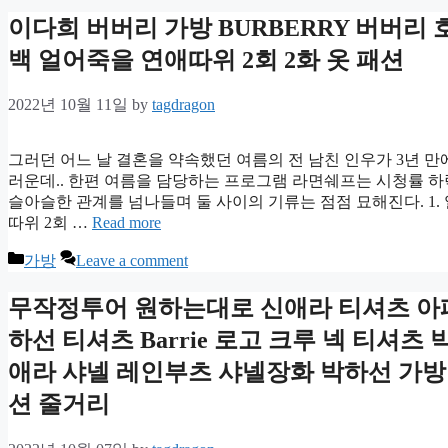
이다희 버버리 가방 BURBERRY 버버리
백 얼어죽을 연애따위 2회 2화 옷 패션
2022년 10월 11일
by
tagdragon
그러던 어느 날 결혼을 약속했던 여름의 전 남친 인우가 3년 
러운데.. 한편 여름을 담당하는 프로그램 라면쉐프는 시청률 하
슬아슬한 관계를 넘나들며 둘 사이의 기류는 점점 묘해진다. 1. 
따위 2회 …
Read more
Categories
가방
Leave a comment
무작정투어 원하는대로 신애라 티셔츠 아페
하선 티셔츠 Barrie 로고 크루 넥 티셔
애라 샤넬 레인부츠 샤넬장화 박하선 가방 
션 줄거리