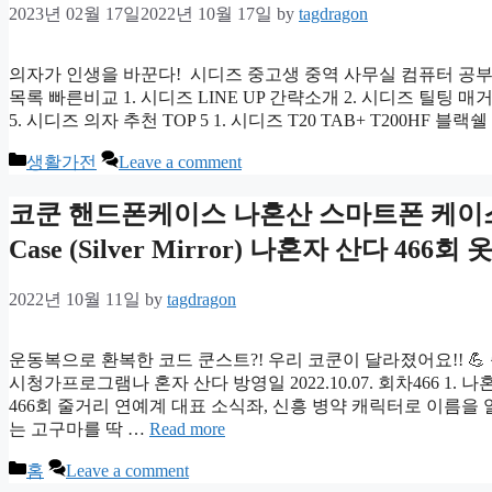
2023년 02월 17일
2022년 10월 17일
by
tagdragon
의자가 인생을 바꾼다! 시디즈 중고생 중역 사무실 컴퓨터 공부
목록 빠른비교 1. 시디즈 LINE UP 간략소개 2. 시디즈 틸팅 
5. 시디즈 의자 추천 TOP 5 1. 시디즈 T20 TAB+ T200HF 블
Categories
생활가전
Leave a comment
코쿤 핸드폰케이스 나혼산 스마트폰 케이스 
Case (Silver Mirror) 나혼자 산다 466회
2022년 10월 11일
by
tagdragon
운동복으로 환복한 코드 쿤스트?! 우리 코쿤이 달라졌어요!! 💪 
시청가프로그램나 혼자 산다 방영일 2022.10.07. 회차466 1.
466회 줄거리 연예계 대표 소식좌, 신흥 병약 캐릭터로 이름을
는 고구마를 딱 …
Read more
Categories
홈
Leave a comment