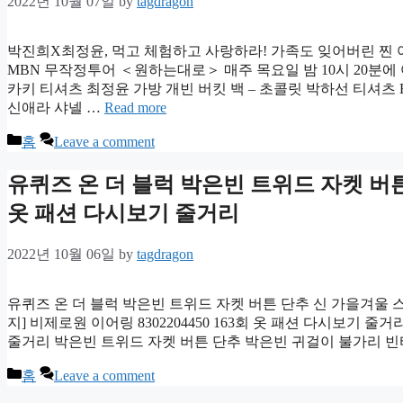
2022년 10월 07일
by
tagdragon
박진희X최정윤, 먹고 체험하고 사랑하라! 가족도 잊어버린 찐 여행 
MBN 무작정투어 ＜원하는대로＞ 매주 목요일 밤 10시 20분에
카키 티셔츠 최정윤 가방 개빈 버킷 백 – 초콜릿 박하선 티셔츠 
신애라 샤넬 …
Read more
Categories
홈
Leave a comment
유퀴즈 온 더 블럭 박은빈 트위드 자켓 버
옷 패션 다시보기 줄거리
2022년 10월 06일
by
tagdragon
유퀴즈 온 더 블럭 박은빈 트위드 자켓 버튼 단추 신 가을겨울 
지] 비제로원 이어링 8302204450 163회 옷 패션 다시보기 줄거리 유 
줄거리 박은빈 트위드 자켓 버튼 단추 박은빈 귀걸이 불가리 
Categories
홈
Leave a comment