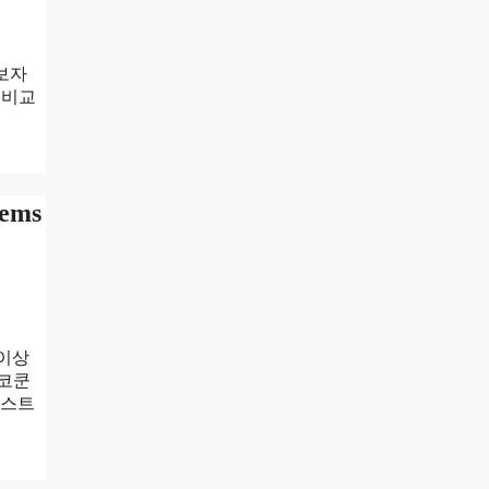
보자
 비교
ems
 이상
 코쿤
쿤스트